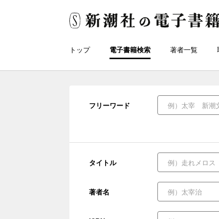
トップ
電子書籍検索
著者一覧
フリーワード
タイトル
著者名