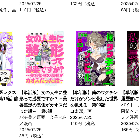
2025/07/25
132円（税込）
2025/07/
原作、冨
110円（税込）
88円（
医レクス
【単話版】女の人生に整
【単話版】俺のワクチン
【単話版
19話 前
形って必要ですか？～美
だけがゾンビ化した世界
履歴書に
容整形の裏側がカオスだ
を救える 第23話
バイト 
った話～ 第8話
ゴ太郎／著
阿部ベア
パチ美／原案、金子べら
2025/07/25
人／漫画
／漫画
110円（税込）
2025/07/
2025/07/25
165円
88円（税込）