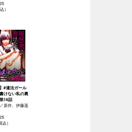
25
税込）
】#違法ガール
書けない私の裏
第16話
／原作、伊藤遥
25
（税込）