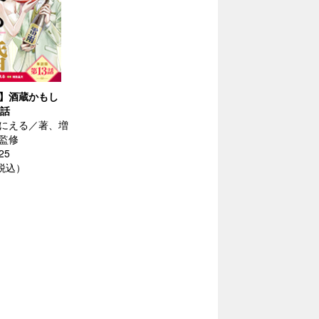
】酒蔵かもし
3話
にえる／著、増
監修
25
（税込）