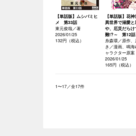
【単話版】ムシバミヒ
【単話版】花神
メ 第33話
異世界で溺愛と
東元俊哉／著
や、厄災だらけ
2026/01/25
難!?～ 第12話
132円（税込）
糸森環／原作、
き／漫画、鳴海
ャラクター原案
2026/01/25
165円（税込）
1〜17／全17件