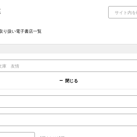
取り扱い電子書店一覧
閉じる