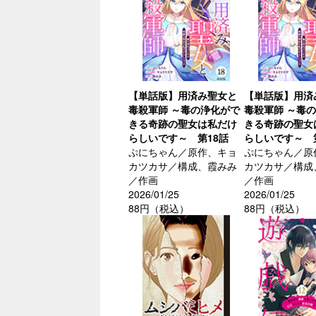
【単話版】用済み聖女と
【単話版】用済
毒殺軍師 ～毒の浄化がで
毒殺軍師 ～毒
きる奇跡の聖女は私だけ
きる奇跡の聖女
らしいです～ 第18話
らしいです～ 
ぷにちゃん／原作、キョ
ぷにちゃん／原
カツカサ／構成、霞みみ
カツカサ／構成
／作画
／作画
2026/01/25
2026/01/25
88円（税込）
88円（税込）