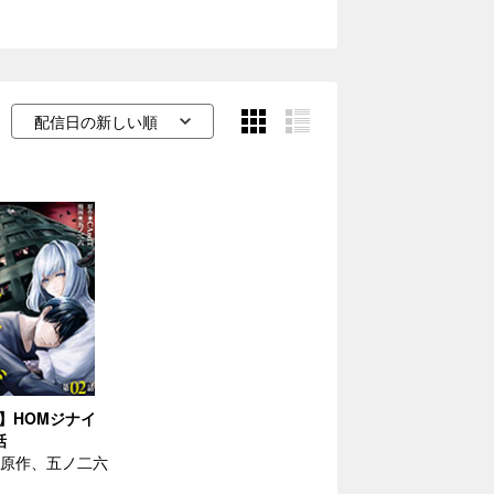
】HOMジナイ
話
T／原作、五ノ二六