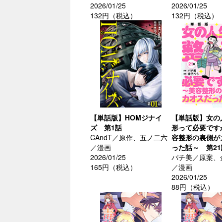
2026/01/25
2026/01/25
132円（税込）
132円（税込）
【単話版】HOMジナイ
【単話版】女の
ズ 第1話
形って必要です
CAndT／原作、五ノ二六
容整形の裏側が
／漫画
った話～ 第21
2026/01/25
パチ美／原案、
165円（税込）
／漫画
2026/01/25
88円（税込）