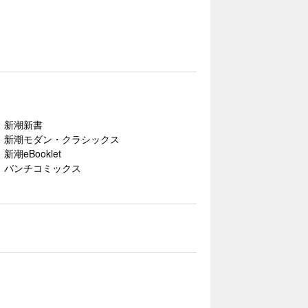
新潮新書
新潮モダン・クラシックス
新潮eBooklet
バンチコミックス