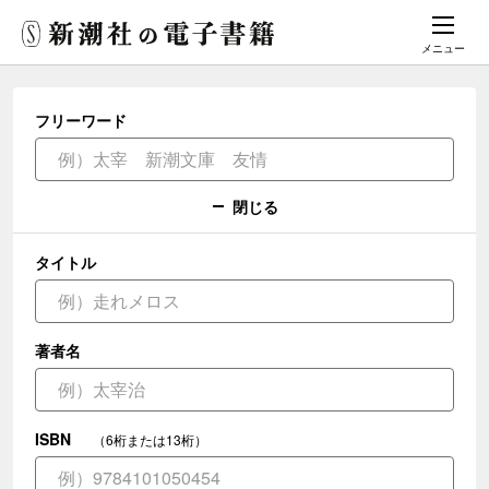
メニュー
フリーワード
閉じる
タイトル
著者名
ISBN
（6桁または13桁）