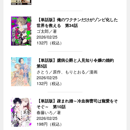
【単話版】俺のワクチンだけがゾンビ化した
世界を救える 第34話
ゴ太郎／著
2026/02/25
132円（税込）
【単話版】臆病公爵と人見知り令嬢の婚約
第5話
さとう／原作、もりとおる／漫画
2026/02/25
132円（税込）
【単話版】疎まれ婚～冷血御曹司は寵愛をそ
そぐ～ 第10話
春藤いろ／著
2026/02/25
198円（税込）