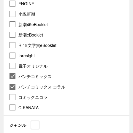
ENGINE
小説新潮
新潮45eBooklet
新潮eBooklet
R-18文学賞eBooklet
foresight
電子オリジナル
バンチコミックス
バンチコミックス コラル
コミックニコラ
C-KANATA
ジャンル