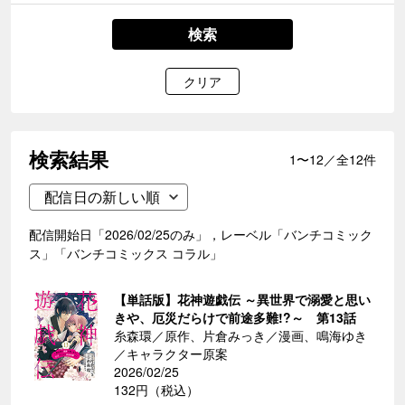
検索
クリア
検索結果
1〜12／全12件
配信開始日「2026/02/25のみ」，レーベル「バンチコミック
ス」「バンチコミックス コラル」
【単話版】花神遊戯伝 ～異世界で溺愛と思い
きや、厄災だらけで前途多難!?～ 第13話
糸森環／原作、片倉みっき／漫画、鳴海ゆき
／キャラクター原案
2026/02/25
132円（税込）