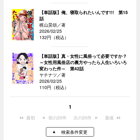
【単話版】俺、寝取られたいんです!!! 第15
話
梶山昊頌／著
2026/02/25
132円（税込）
【単話版】真・女性に風俗って必要ですか？
～女性用風俗店の裏方やったら人生いろいろ
変わった件～ 第42話
ヤチナツ／著
2026/02/25
110円（税込）
1
最初
前の20件
次の20件
最後
検索条件変更