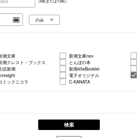
（6桁または13桁）
新潮文庫
新潮文庫nex
新潮クレスト・ブックス
とんぼの本
小説新潮
新潮45eBooklet
foresight
電子オリジナル
コミックニコラ
C-KANATA
検索