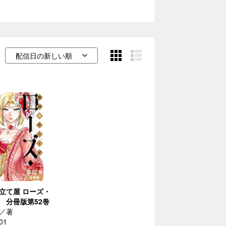
立て屋 ローズ・
 分冊版第52巻
／著
01