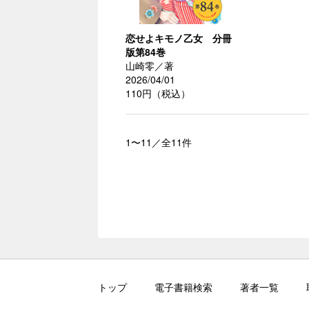
恋せよキモノ乙女 分冊
版第84巻
山崎零／著
2026/04/01
110円（税込）
1〜11／全11件
トップ
電子書籍検索
著者一覧