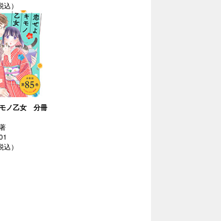
（税込）
モノ乙女 分冊
著
01
（税込）