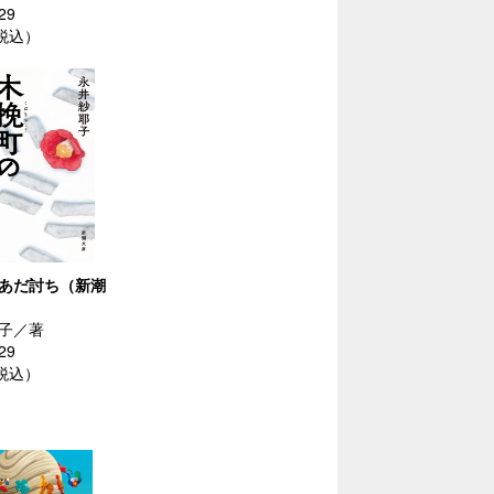
29
（税込）
あだ討ち（新潮
子／著
29
（税込）