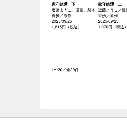
家守綺譚 下
家守綺譚 上
近藤ようこ／漫画、梨木
近藤ようこ／漫
香歩／原作
香歩／原作
2025/09/25
2025/09/25
1,815円（税込）
1,870円（税込
1〜20／全29件