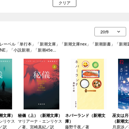
クリア
10/04」，レーベル「単行本」「新潮文庫」「新潮文庫nex」「新潮新書」
E」「小説新潮」「新潮45e...
潮文庫）
秘儀（上）（新潮文庫）
ネバーランド（新潮文
巫女は月
ンリケス
マリアーナ・エンリケス
庫）
（新潮文
／訳
／著、宮崎真紀／訳
藤野千夜／著
月原渉／