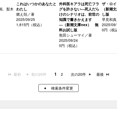
これはいつかのあなたと
外科医キアラは死亡フラ
ザ・ロイ
画、梨木
わたし
グを許さない―死人だら
（新潮文
燃え殻／著
けのシナリオは、前世の
し版
2025/09/25
知識で書きかえます
早見和真
）
1,815円（税込）
―（新潮文庫nex） 無
2025/09/
料お試し版
0円（税
焦田シューマイ／著
2025/09/24
0円（税込）
1
最初
前の20件
2
次の20件
最後
検索条件変更