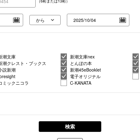
（6桁または13桁）
新潮文庫
新潮文庫nex
新潮クレスト・ブックス
とんぼの本
小説新潮
新潮45eBooklet
foresight
電子オリジナル
コミックニコラ
C-KANATA
検索