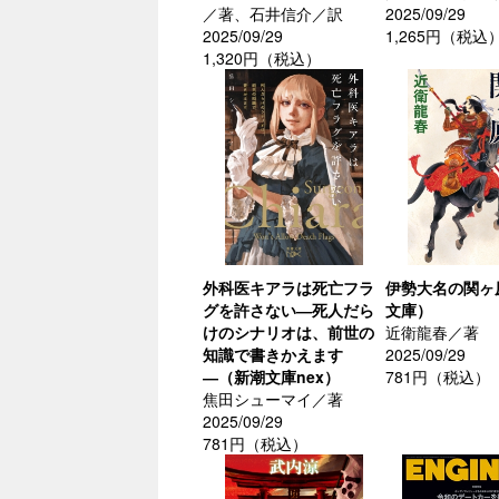
／著、石井信介／訳
2025/09/29
2025/09/29
1,265円（税込
1,320円（税込）
外科医キアラは死亡フラ
伊勢大名の関ヶ
グを許さない―死人だら
文庫）
けのシナリオは、前世の
近衛龍春／著
知識で書きかえます
2025/09/29
―（新潮文庫nex）
781円（税込）
焦田シューマイ／著
2025/09/29
781円（税込）