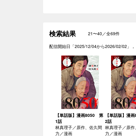
検索結果
21〜40／全69件
配信開始日「2025/12/04から2026/0
【単話版】漫画8050 第
【単話版】漫画8
1話
2話
林真理子／原作、佐久間
林真理子／原作
力／漫画
力／漫画