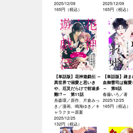
2025/12/09
2025/12/09
165円（税込）
165円（税込）
【単話版】花神遊戯伝 ～
【単話版】疎ま
異世界で溺愛と思いき
血御曹司は寵愛
や、厄災だらけで前途多
～ 第9話
難!?～ 第11話
春藤いろ／著
糸森環／原作、片倉みっ
2025/12/25
き／漫画、鳴海ゆき／キ
165円（税込）
ャラクター原案
2025/12/25
132円（税込）