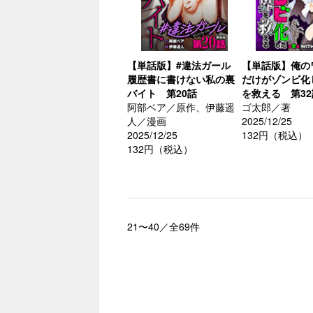
【単話版】#違法ガール
【単話版】俺の
履歴書に書けない私の裏
だけがゾンビ化
バイト 第20話
を救える 第32
阿部ベア／原作、伊藤遥
ゴ太郎／著
人／漫画
2025/12/25
2025/12/25
132円（税込）
132円（税込）
21〜40／全69件