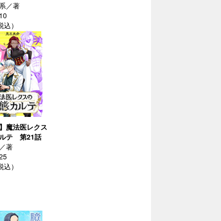
系／著
10
（税込）
】魔法医レクス
ルテ 第21話
／著
25
（税込）