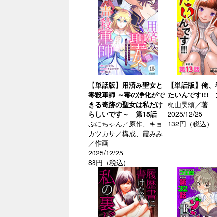
【単話版】用済み聖女と
【単話版】俺、
毒殺軍師 ～毒の浄化がで
たいんです!!! 
きる奇跡の聖女は私だけ
梶山昊頌／著
らしいです～ 第15話
2025/12/25
ぷにちゃん／原作、キョ
132円（税込）
カツカサ／構成、霞みみ
／作画
2025/12/25
88円（税込）