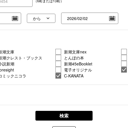
（6桁または13桁）
新潮文庫
新潮文庫nex
新潮クレスト・ブックス
とんぼの本
小説新潮
新潮45eBooklet
foresight
電子オリジナル
コミックニコラ
C-KANATA
検索