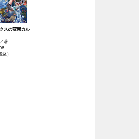
クスの変態カル
／著
08
（税込）