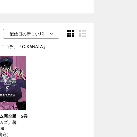
ニコラ」「C-KANATA」
ム完全版 5巻
カズ／著
09
（税込）