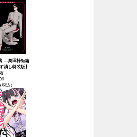
者 ―奥田枠短編
す消し特装版】
著
09
円（税込）