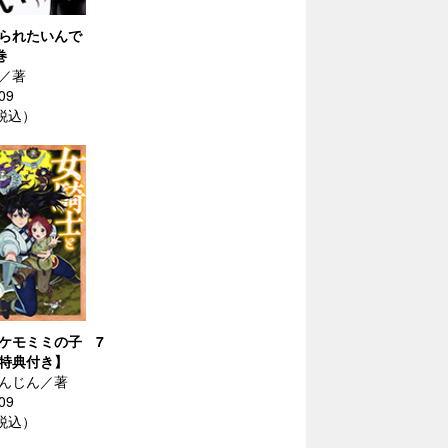
られたいんで
巻
／著
09
（税込）
ケモミミの子 7
特典付き】
んじん／著
09
（税込）