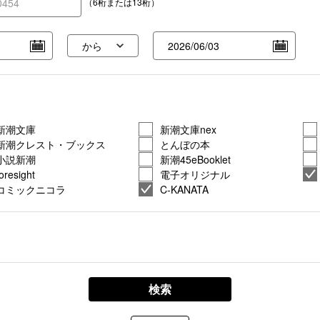
（6桁または13桁）
新潮文庫
新潮文庫nex
新潮クレスト・ブックス
とんぼの本
小説新潮
新潮45eBooklet
foresight
電子オリジナル
コミックニコラ
C-KANATA
検索