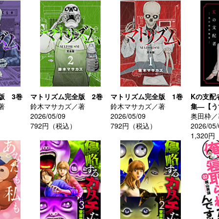
版 3巻
マトリズム完全版 2巻
マトリズム完全版 1巻
Kの支配
著
鈴木マサカズ／著
鈴木マサカズ／著
集―【う
2026/05/09
2026/05/09
奥田枠／
792円（税込）
792円（税込）
2026/05/
1,320