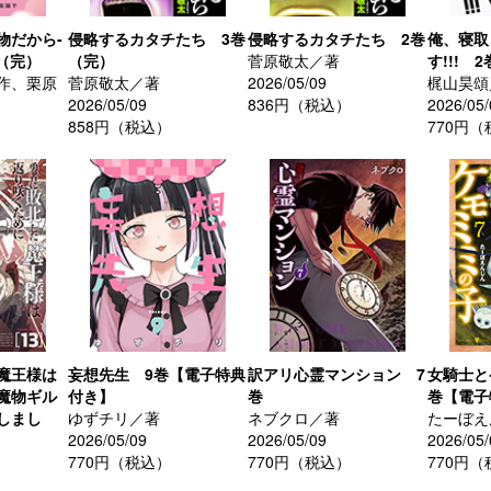
物だから-
侵略するカタチたち 3巻
侵略するカタチたち 2巻
俺、寝取
（完）
（完）
菅原敬太／著
す!!! 2
作、栗原
菅原敬太／著
2026/05/09
梶山昊頌
2026/05/09
836円（税込）
2026/05/
858円（税込）
770円
魔王様は
妄想先生 9巻【電子特典
訳アリ心霊マンション 7
女騎士と
魔物ギル
付き】
巻
巻【電子
しまし
ゆずチリ／著
ネブクロ／著
たーぼえ
2026/05/09
2026/05/09
2026/05/
770円（税込）
770円（税込）
770円