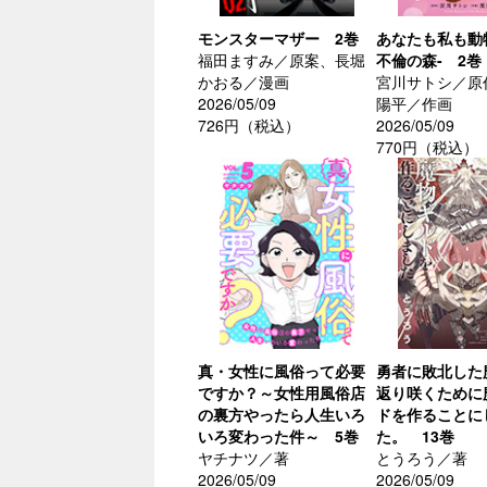
モンスターマザー 2巻
あなたも私も動
福田ますみ／原案、長堀
不倫の森- 2巻
かおる／漫画
宮川サトシ／原
2026/05/09
陽平／作画
726円（税込）
2026/05/09
770円（税込）
真・女性に風俗って必要
勇者に敗北した
ですか？～女性用風俗店
返り咲くために
の裏方やったら人生いろ
ドを作ることに
いろ変わった件～ 5巻
た。 13巻
ヤチナツ／著
とうろう／著
2026/05/09
2026/05/09