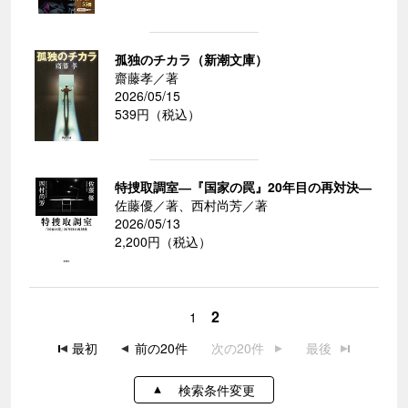
孤独のチカラ（新潮文庫）
齋藤孝／著
2026/05/15
539円（税込）
特捜取調室―『国家の罠』20年目の再対決―
佐藤優／著、西村尚芳／著
2026/05/13
2,200円（税込）
2
1
最初
前の20件
次の20件
最後
検索条件変更