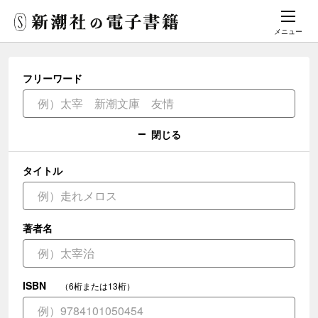
メニュー
フリーワード
閉じる
タイトル
著者名
ISBN
（6桁または13桁）