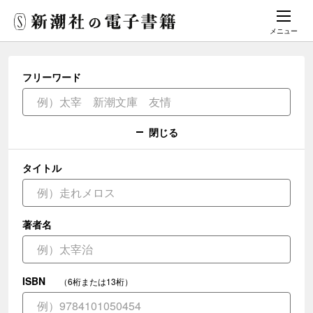
メニュー
フリーワード
閉じる
タイトル
著者名
ISBN
（6桁または13桁）