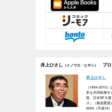
井上ひさし
プロ
（イノウエ・ヒサシ）
井上ひさし
（1934-2
本を共同執筆す
賞、日本SF大
ズ』（菊池寛賞
2004（平成1