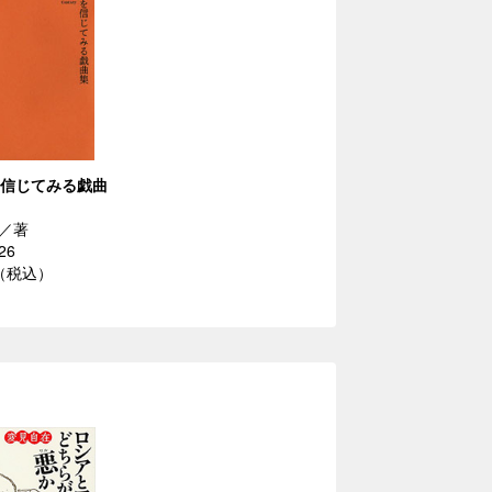
を信じてみる戯曲
／著
26
円（税込）