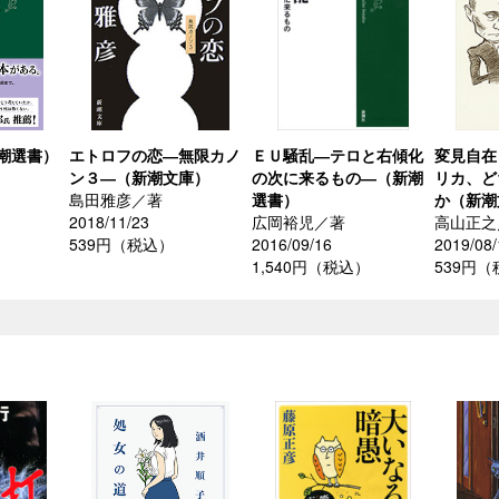
潮選書）
エトロフの恋―無限カノ
ＥＵ騒乱―テロと右傾化
変見自在
ン３―（新潮文庫）
の次に来るもの―（新潮
リカ、ど
島田雅彦／著
選書）
か（新潮
）
2018/11/23
広岡裕児／著
高山正之
539円（税込）
2016/09/16
2019/08/
1,540円（税込）
539円