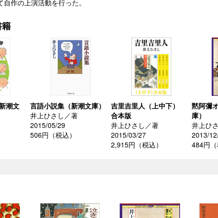
て自作の上演活動を行った。
書籍
（新潮文
言語小説集（新潮文庫）
吉里吉里人（上中下）
黙阿彌
井上ひさし／著
合本版
庫）
2015/05/29
井上ひさし／著
井上ひ
506円（税込）
2015/03/27
2013/12
2,915円（税込）
484円