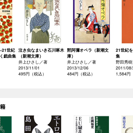
―21世紀
泣き虫なまいき石川啄木
黙阿彌オペラ（新潮文
21世紀
覗く戯曲集
（新潮文庫）
庫）
集
井上ひさし／著
井上ひさし／著
野田秀樹
2013/11/01
2013/12/06
2011/08/
495円（税込）
484円（税込）
1,584
）
書籍