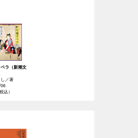
オペラ（新潮文
さし／著
/06
（税込）