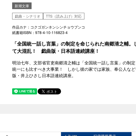
新潮文庫
戯曲・シナリオ
TTS（読み上げ）対応
作品カナ：コクゴガンネンシンチョウブンコ
紙書籍ISBN：978-4-10-116823-4
「全国統一話し言葉」の制定を命じられた南郷清之輔。し
て大混乱！ 戯曲版・日本語連続講座！
明治七年、文部省官吏南郷清之輔は「全国統一話し言葉」の制定
統一にも比すべき大事業！ しかし彼の家では家族、奉公人など
版・井上ひさし日本語連続講座。