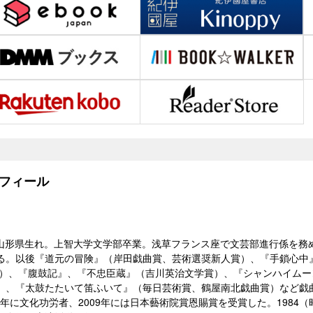
フィール
010）山形県生れ。上智大学文学部卒業。浅草フランス座で文芸部進行係を
る。以後『道元の冒険』（岸田戯曲賞、芸術選奨新人賞）、『手鎖心中
賞）、『腹鼓記』、『不忠臣蔵』（吉川英治文学賞）、『シャンハイム
）、『太鼓たたいて笛ふいて』（毎日芸術賞、鶴屋南北戯曲賞）など戯
6）年に文化功労者、2009年には日本藝術院賞恩賜賞を受賞した。1984