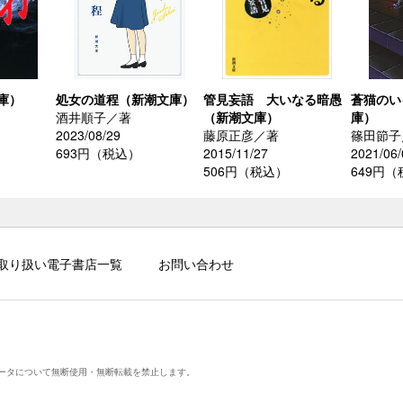
庫）
処女の道程（新潮文庫）
管見妄語 大いなる暗愚
蒼猫のい
酒井順子／著
（新潮文庫）
庫）
2023/08/29
藤原正彦／著
篠田節子
693円（税込）
2015/11/27
2021/06/
506円（税込）
649円
取り扱い電子書店一覧
お問い合わせ
ータについて無断使用・無断転載を禁止します。