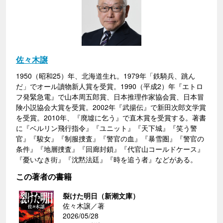
佐々木譲
1950（昭和25）年、北海道生れ。1979年「鉄騎兵、跳ん
だ」でオール讀物新人賞を受賞。1990（平成2）年『エトロ
フ発緊急電』で山本周五郎賞、日本推理作家協会賞、日本冒
険小説協会大賞を受賞。2002年『武揚伝』で新田次郎文学賞
を受賞。2010年、『廃墟に乞う』で直木賞を受賞する。著書
に『ベルリン飛行指令』『ユニット』『天下城』『笑う警
官』『駿女』『制服捜査』『警官の血』『暴雪圏』『警官の
条件』『地層捜査』『回廊封鎖』『代官山コールドケース』
『憂いなき街』『沈黙法廷』『時を追う者』などがある。
この著者の書籍
裂けた明日（新潮文庫）
佐々木譲／著
2026/05/28