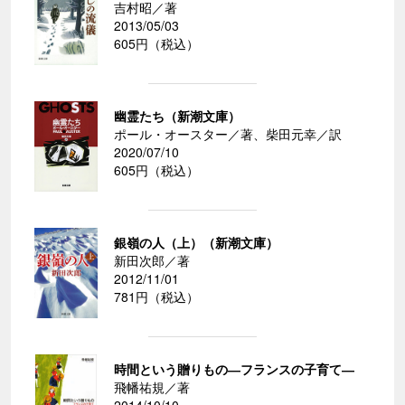
吉村昭／著
2013/05/03
605円（税込）
幽霊たち（新潮文庫）
ポール・オースター／著、柴田元幸／訳
2020/07/10
605円（税込）
銀嶺の人（上）（新潮文庫）
新田次郎／著
2012/11/01
781円（税込）
時間という贈りもの―フランスの子育て―
飛幡祐規／著
2014/10/10