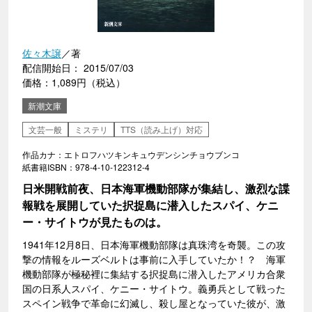
佐々木譲
／著
配信開始日： 2015/07/03
価格：1,089円（税込）
新潮文庫
文芸一般
ミステリ
TTS（読み上げ）対応
作品カナ：エトロフハツキンキュウデンシンチョウブンコ
紙書籍ISBN：978-4-10-122312-4
日米開戦前夜、日本海軍機動部隊が集結し、激烈な諜
報戦を展開していた択捉島に潜入したスパイ、ケニ
ー・サイトウが見たものは。
1941年12月8日、日本海軍機動部隊は真珠湾を奇襲。この攻
撃の情報をルーズベルトは事前に入手していたか！？ 海軍
機動部隊が極秘裡に集結する択捉島に潜入したアメリカ合衆
国の日系人スパイ、ケニー・サイトウ。義勇兵として戦った
スペイン戦争で革命に幻滅し、殺し屋となっていた彼が、激