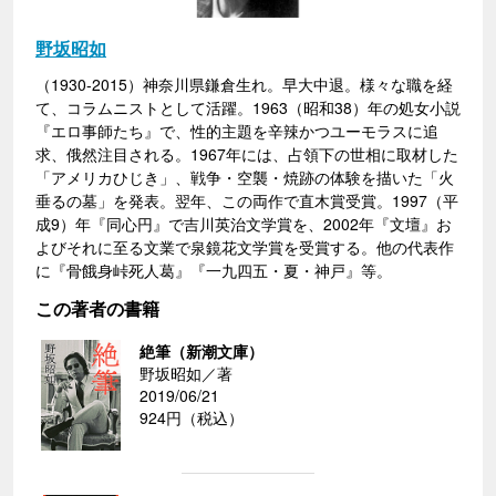
野坂昭如
（1930-2015）神奈川県鎌倉生れ。早大中退。様々な職を経
て、コラムニストとして活躍。1963（昭和38）年の処女小説
『エロ事師たち』で、性的主題を辛辣かつユーモラスに追
求、俄然注目される。1967年には、占領下の世相に取材した
「アメリカひじき」、戦争・空襲・焼跡の体験を描いた「火
垂るの墓」を発表。翌年、この両作で直木賞受賞。1997（平
成9）年『同心円』で吉川英治文学賞を、2002年『文壇』お
よびそれに至る文業で泉鏡花文学賞を受賞する。他の代表作
に『骨餓身峠死人葛』『一九四五・夏・神戸』等。
この著者の書籍
絶筆（新潮文庫）
野坂昭如／著
2019/06/21
924円（税込）