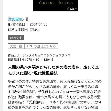
野坂昭如
／著
配信開始日： 2001/04/06
価格：385円（税込）
新潮文庫
文芸一般
TTS（読み上げ）対応
作品カナ：ジュタイリョコウシンチョウブンコ
紙書籍ISBN：978-4-10-111204-6
人間の愚かさ弱さだらしなさの底の底を、哀しくユー
モラスに綴る“現代性風俗誌”
型破りの文体と特異な美意識で、何人も触れなかった人間の
愚かさ弱さだらしなさの底の底を、哀しくユーモラスに綴
る“現代性風俗誌”。子供ほしさのノイローゼ妻の執拗な妊娠
作戦に翻弄され、“種つけ馬”の心境にうちひしがれる男の滑
稽さを描く『受胎旅行』、１本５円の“御開帳”のマッチに24
歳の生命を焼きつくした女の悽惨、哀切きわまりない物語