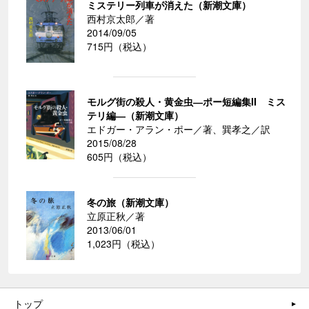
ミステリー列車が消えた（新潮文庫）
西村京太郎／著
2014/09/05
715円（税込）
モルグ街の殺人・黄金虫―ポー短編集II ミス
テリ編―（新潮文庫）
エドガー・アラン・ポー／著、巽孝之／訳
2015/08/28
605円（税込）
冬の旅（新潮文庫）
立原正秋／著
2013/06/01
1,023円（税込）
トップ