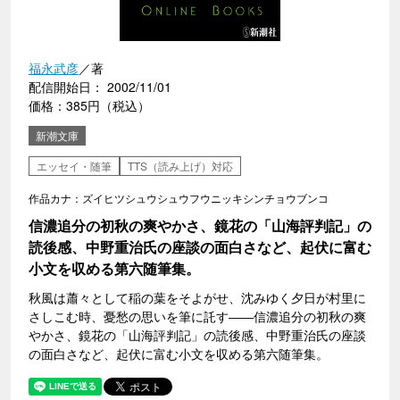
福永武彦
／著
配信開始日： 2002/11/01
価格：385円（税込）
新潮文庫
エッセイ・随筆
TTS（読み上げ）対応
作品カナ：ズイヒツシュウシュウフウニッキシンチョウブンコ
信濃追分の初秋の爽やかさ、鏡花の「山海評判記」の
読後感、中野重治氏の座談の面白さなど、起伏に富む
小文を収める第六随筆集。
秋風は蕭々として稲の葉をそよがせ、沈みゆく夕日が村里に
さしこむ時、憂愁の思いを筆に託す――信濃追分の初秋の爽
やかさ、鏡花の「山海評判記」の読後感、中野重治氏の座談
の面白さなど、起伏に富む小文を収める第六随筆集。