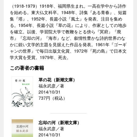
（1918-1979）1918年、福岡県生まれ。一高在学中から詩作
を始める。東大仏文科卒。1948年、詩集『ある青春』、短篇
集『塔』、1952年、長篇小説『風土』を発表、注目を集め
る。1954年、長篇小説『草の花』により、作家としての地歩
を確立。以後、学習院大学で教鞭をとる傍ら『冥府』『廃
市』『忘却の河』『海市』など、叙情性豊かな詩的世界のな
かに鋭い文学的主題を見据えた作品を発表。1961年『ゴーギ
ャンの世界』で毎日出版文化賞、1972年『死の島』で日本文
学大賞を受賞。1979年、死去。
この著者の書籍
草の花（新潮文庫）
福永武彦／著
2014/10/31
737円（税込）
忘却の河（新潮文庫）
福永武彦／著
2014/10/31