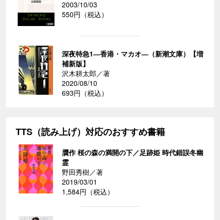
2003/10/03
550円（税込）
深夜特急1―香港・マカオ―（新潮文庫）【増
補新版】
沢木耕太郎／著
2020/08/10
693円（税込）
TTS（読み上げ）対応のおすすめ書籍
贋作 桜の森の満開の下／足跡姫 時代錯誤冬幽
霊
野田秀樹／著
2019/03/01
1,584円（税込）