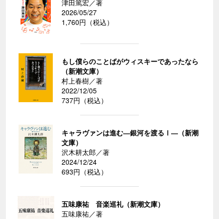
津田篤宏／著
2026/05/27
1,760円（税込）
もし僕らのことばがウィスキーであったなら
（新潮文庫）
村上春樹／著
2022/12/05
737円（税込）
キャラヴァンは進む―銀河を渡るⅠ―（新潮
文庫）
沢木耕太郎／著
2024/12/24
693円（税込）
五味康祐 音楽巡礼（新潮文庫）
五味康祐／著