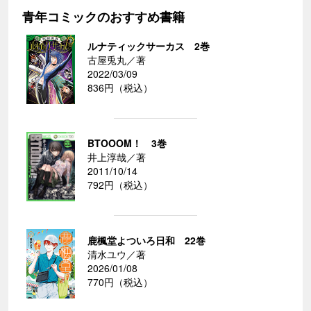
青年コミックのおすすめ書籍
ルナティックサーカス 2巻
古屋兎丸／著
2022/03/09
836円（税込）
BTOOOM！ 3巻
井上淳哉／著
2011/10/14
792円（税込）
鹿楓堂よついろ日和 22巻
清水ユウ／著
2026/01/08
770円（税込）