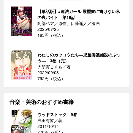
【単話版】#違法ガール 履歴書に書けない私
の裏バイト 第16話
阿部ベア／原作、伊藤遥人／漫画
2025/07/25
165円（税込）
わたしのカッコウたち―児童養護施設のふつ
う― 3巻（完）
大須賀こすも／著
2022/09/08
792円（税込）
音楽・美術のおすすめ書籍
ウッドストック 9巻
浅田有皆／著
2011/10/14
770円（税込）