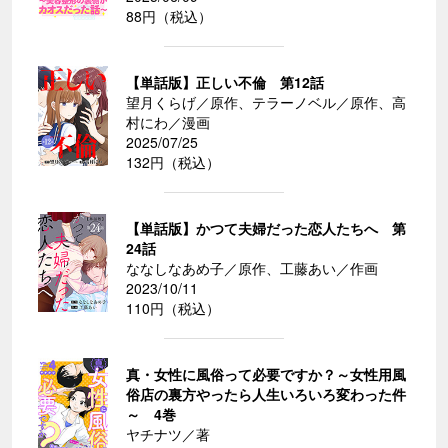
88円（税込）
【単話版】正しい不倫 第12話
望月くらげ／原作、テラーノベル／原作、高
村にわ／漫画
2025/07/25
132円（税込）
【単話版】かつて夫婦だった恋人たちへ 第
24話
ななしなあめ子／原作、工藤あい／作画
2023/10/11
110円（税込）
真・女性に風俗って必要ですか？～女性用風
俗店の裏方やったら人生いろいろ変わった件
～ 4巻
ヤチナツ／著