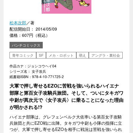
松本次郎
／著
配信開始日： 2014/05/09
価格：607円（税込）
バンチコミックス
青年コミック
SF
メカ・ロボット
萌え
アングラ・裏社会
作品カナ：ジョシコウヘイ04
シリーズ名： 女子攻兵
紙書籍ISBN：978-4-10-771725-2
大軍で押し寄せるEZOに苦戦を強いられるハイエナ
部隊と第百女子攻騎兵旅団。そして、ついにタキガワ
中尉が異次元で〈女子攻兵〉に乗ることになった理由
が明かされる!?
ハイエナ部隊は、グレフェンベルク大佐率いる第百女子攻騎
兵旅団と共にEZO戦に出陣。タキガワ中尉も小隊の指揮に立
つが、大軍で押し寄せるEZOを相手に戦況は苦戦を強いられ