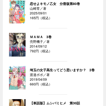
恋せよキモノ乙女 分冊版第80巻
山崎零／著
2025/09/01
165円（税込）
ＭＡＭＡ 3巻
売野機子／著
2014/09/12
792円（税込）
埼玉の女子高生ってどう思いますか？ 2巻
渡邉ポポ／著
2019/04/09
660円（税込）
【単話版】ムシバミヒメ 第30話