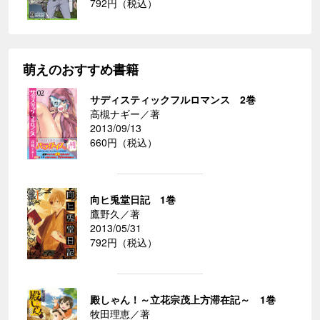
792円（税込）
萌えのおすすめ書籍
サディスティックフルロマンス 2巻
高槻ナギー／著
2013/09/13
660円（税込）
向ヒ兎堂日記 1巻
鷹野久／著
2013/05/31
792円（税込）
殿しゃん！～立花宗茂上方滞在記～ 1巻
牧田理恵／著