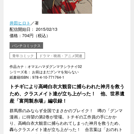
井田ヒロト
／著
配信開始日： 2015/02/13
価格：704円（税込）
バンチコミックス
青年コミック
ドラマ・映画・アニメ関連
作品カナ：オマエハマダグンマヲシラナイ02
シリーズ名： お前はまだグンマを知らない
紙書籍ISBN：978-4-10-771764-1
トチギにより高崎白衣大観音に捕らわれた神月を救う
ため、クラスメイト達が立ち上がった！ 他、世界遺
産「富岡製糸場」編収録！
群馬県のみならず全国でまさかのブレイク！ 噂の「グンマ
漫画」に待望の第2巻が登場。トチギの工作員の手にかか
り、高崎白衣大観音に捕らわれてしまった神月を救うため、
轟らクラスメイト達が立ち上がった！ 合言葉は「おのれト