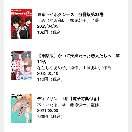
東京トイボクシーズ 分冊版第22巻
うめ（小沢高広・妹尾朝子）／著
2023/04/05
132円（税込）
【単話版】かつて夫婦だった恋人たちへ 第
14話
ななしなあめ子／原作、工藤あい／作画
2023/05/10
110円（税込）
ディノサン 1巻【電子特典付き】
木下いたる／著、藤原慎一／監修
2021/09/09
726円（税込）