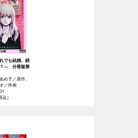
れでも結婚、続
？― 分冊版第
あめ子／原作、
オ／作画
01
（税込）