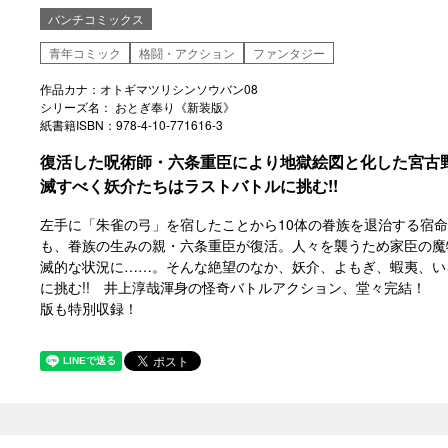
バンチコミックス
青年コミック
格闘・アクション
ファンタジー
作品カナ：オトギマツリシンソウバン08
シリーズ名： おとぎ奉り《新装版》
紙書籍ISBN：978-4-10-771616-3
復活した呪術師・六条重臣により地獄絵図と化した宮古
滅すべく妖介たちはラストバトルに挑む!!
左手に「朱雀の弓」を宿したことから10体の眷族を退治する宿
も、眷族の生みの親・六条重臣が復活。人々を襲うため家臣の魔
滅的な状況に……。そんな絶望のなか、妖介、よもぎ、蝦夷、い
に挑む!! 井上淳哉渾身の怪奇バトルアクション、堂々完結！ 
版も特別収録！