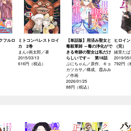
クフルロ
ミトコンペレストロイ
【単話版】用済み聖女と
ヒロイン
カ 2巻
毒殺軍師 ～毒の浄化がで
（完）
まん○画太郎／著
きる奇跡の聖女は私だけ
緒里たば
2015/03/13
らしいです～ 第18話
2019/05/
616円（税込）
ぷにちゃん／原作、キョ
792円
カツカサ／構成、霞みみ
／作画
2026/01/25
88円（税込）