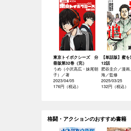
東京トイボクシーズ 分
【単話版】蜜を
冊版第32巻（完）
12話
うめ（小沢高広・妹尾朝
肥谷圭介／漫画
子）／著
海／監修
2023/04/05
2025/03/25
176円（税込）
132円（税込）
格闘・アクションのおすすめ書籍