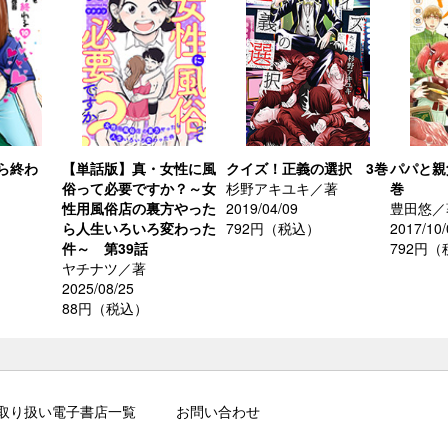
ら終わ
【単話版】真・女性に風
クイズ！正義の選択 3巻
パパと親
俗って必要ですか？～女
杉野アキユキ／著
巻
性用風俗店の裏方やった
2019/04/09
豊田悠／
ら人生いろいろ変わった
792円（税込）
2017/10/
件～ 第39話
792円
ヤチナツ／著
2025/08/25
88円（税込）
取り扱い電子書店一覧
お問い合わせ