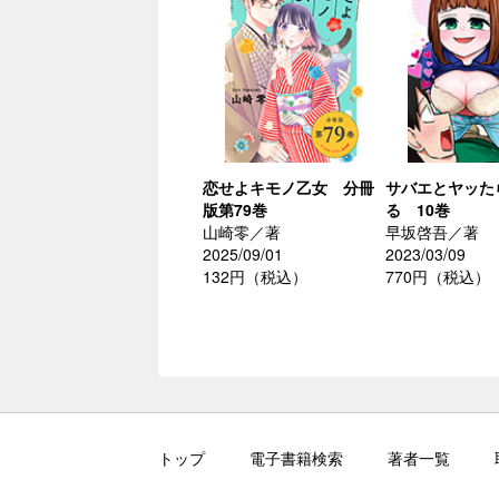
恋せよキモノ乙女 分冊
サバエとヤッた
版第79巻
る 10巻
山崎零／著
早坂啓吾／著
2025/09/01
2023/03/09
132円（税込）
770円（税込）
トップ
電子書籍検索
著者一覧