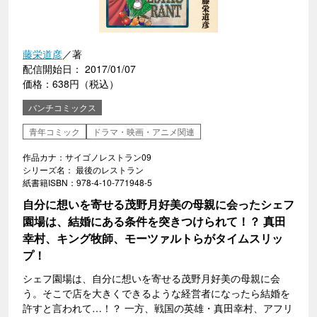
藤栄道彦
／著
配信開始日： 2017/01/07
価格：638円（税込）
バンチコミックス
青年コミック
ドラマ・映画・アニメ関連
作品カナ：サイゴノレストラン09
シリーズ名： 最後のレストラン
紙書籍ISBN：978-4-10-771948-5
自分に想いを寄せる茂野月好美の母親に会ったシェフ
園場は、結婚にある条件を突きつけられて！？ 真田
幸村、キング牧師、モーツァルトらがタイムスリッ
プ！
シェフ園場は、自分に想いを寄せる茂野月好美の母親に会
う。そこで店を大きくできるような経営者になったら結婚を
許すと言われて…！？ 一方、戦国の英雄・真田幸村、アフリ