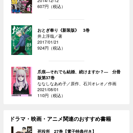
2014/12/12
607円（税込）
おとぎ奉り《新装版》 3巻
井上淳哉／著
2017/01/21
924円（税込）
爪痕―それでも結婚、続けますか？― 分冊
版第37巻
ななしなあめ子／原作、石川オレオ／作画
2021/08/01
110円（税込）
ドラマ・映画・アニメ関連のおすすめ書籍
死役所 27巻【電子特典付き】