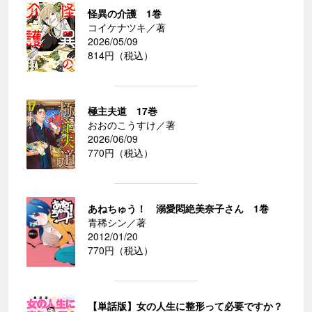
怪異の介護 1巻
コイケナツキ／著
2026/05/09
814円（税込）
極主夫道 17巻
おおのこうすけ／著
2026/06/09
770円（税込）
あねちゅう！ 溺愛悶絶美奈子さん 1巻
青稀シン／著
2012/01/20
770円（税込）
【単話版】女の人生に整形って必要ですか？