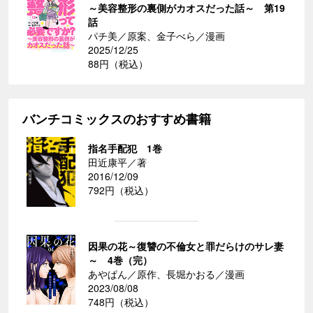
～美容整形の裏側がカオスだった話～ 第19
話
パチ美／原案、金子べら／漫画
2025/12/25
88円（税込）
バンチコミックスのおすすめ書籍
指名手配犯 1巻
田近康平／著
2016/12/09
792円（税込）
因果の花～復讐の不倫女と罪だらけのサレ妻
～ 4巻（完）
あやぱん／原作、長堀かおる／漫画
2023/08/08
748円（税込）