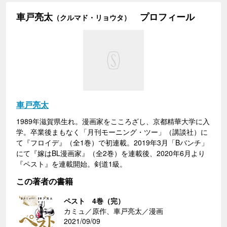
車戸亮太
プロフィール
（クルマド・リョウタ）
車戸亮太
1989年滋賀県生れ。漫画家をこころざし、京都精華大学に入
学。卒業後まもなく「月刊モーニング・ツー」（講談社）に
て『フロイデ』（全1巻）で初連載。2019年3月「Bバンチ」
にて『嫁はBL漫画家』（全2巻）を連載後、2020年6月より
『ペスト』を連載開始。剣道1級。
この著者の書籍
ペスト 4巻（完）
カミュ／原作、車戸亮太／漫画
2021/09/09