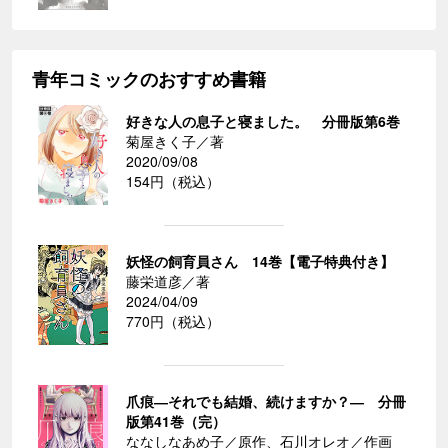
青年コミックのおすすめ書籍
好きな人の息子と寝ました。 分冊版第6巻
菊屋きく子／著
2020/09/08
154円（税込）
妖怪の飼育員さん 14巻【電子特典付き】
藤栄道彦／著
2024/04/09
770円（税込）
爪痕―それでも結婚、続けますか？― 分冊
版第41巻（完）
ななしなあめ子／原作、石川オレオ／作画