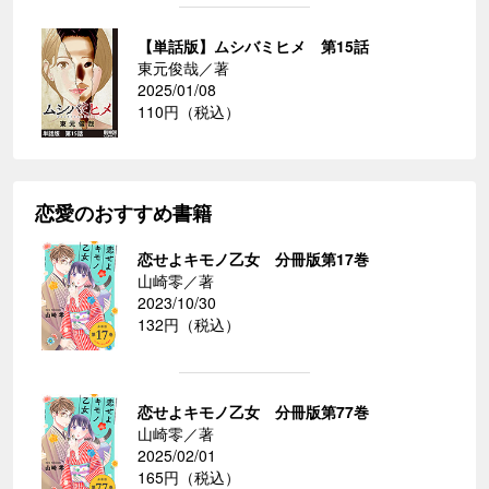
【単話版】ムシバミヒメ 第15話
東元俊哉／著
2025/01/08
110円（税込）
恋愛のおすすめ書籍
恋せよキモノ乙女 分冊版第17巻
山崎零／著
2023/10/30
132円（税込）
恋せよキモノ乙女 分冊版第77巻
山崎零／著
2025/02/01
165円（税込）