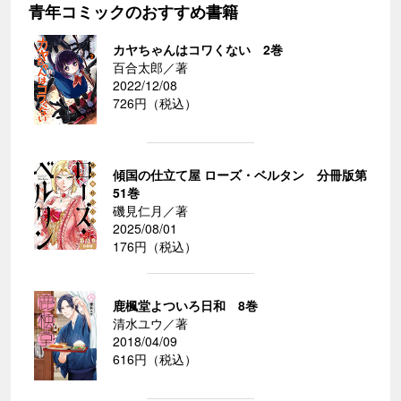
青年コミックのおすすめ書籍
カヤちゃんはコワくない 2巻
百合太郎／著
2022/12/08
726円（税込）
傾国の仕立て屋 ローズ・ベルタン 分冊版第
51巻
磯見仁月／著
2025/08/01
176円（税込）
鹿楓堂よついろ日和 8巻
清水ユウ／著
2018/04/09
616円（税込）