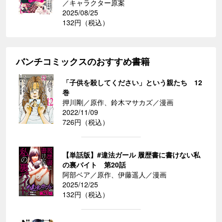
／キャラクター原案
2025/08/25
132円（税込）
バンチコミックスのおすすめ書籍
「子供を殺してください」という親たち 12
巻
押川剛／原作、鈴木マサカズ／漫画
2022/11/09
726円（税込）
【単話版】#違法ガール 履歴書に書けない私
の裏バイト 第20話
阿部ベア／原作、伊藤遥人／漫画
2025/12/25
132円（税込）