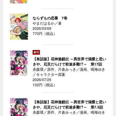
ならずもの恋慕 7巻
やまだはるか／著
2026/03/09
770円（税込）
【単話版】花神遊戯伝 ～異世界で溺愛と思い
きや、厄災だらけで前途多難!?～ 第17話
糸森環／原作、片倉みっき／漫画、鳴海ゆき
／キャラクター原案
2026/07/25
132円（税込）
【単話版】花神遊戯伝 ～異世界で溺愛と思い
きや、厄災だらけで前途多難!?～ 第7.5話
糸森環／原作、片倉みっき／漫画、鳴海ゆき