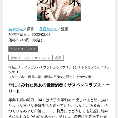
あやぱん
／原作、
長堀かおる
／漫画
配信開始日： 2022/02/09
価格：748円（税込）
バンチコミックス
青年コミック
サスペンス
恋愛
作品カナ：インガノハナフクシュウノフリンオンナトツミダラケノサレ
ヅマ01
シリーズ名： 因果の花～復讐の不倫女と罪だらけのサレ妻～
罪にまみれた男女の愛憎渦巻くサスペンスラブストー
リー!!
専業主婦の莉乃（34）は大手企業勤めの優しい夫と絵に描い
たような幸せな夫婦生活を送っていた。しかし、ある夜、子
づくりをめぐり口論に……。莉乃にはどうしても妊娠に前向
きになれない“秘密”があった。それは、過去に生み捨てた娘