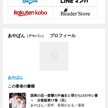
あやぱん
プロフィール
（アヤパン）
あやぱん
この著者の書籍
因果の花～復讐の不倫女と罪だらけのサレ妻
～ 分冊版第17巻（完）
あやぱん／原作、長堀かおる／漫画