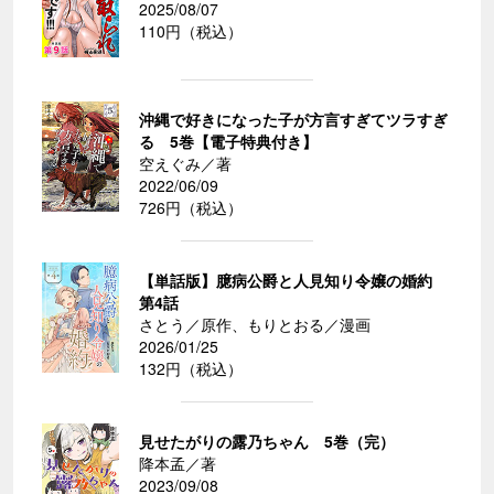
2025/08/07
110円（税込）
沖縄で好きになった子が方言すぎてツラすぎ
る 5巻【電子特典付き】
空えぐみ／著
2022/06/09
726円（税込）
【単話版】臆病公爵と人見知り令嬢の婚約
第4話
さとう／原作、もりとおる／漫画
2026/01/25
132円（税込）
見せたがりの露乃ちゃん 5巻（完）
降本孟／著
2023/09/08