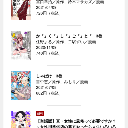
宮口幸治／原作、鈴木マサカズ／漫画
2021/04/09
726円（税込）
か「」く「」し「」ご「」と「 3巻
住野よる／原作、二駅ずい／漫画
2020/11/09
748円（税込）
しゃばけ 3巻
畠中恵／原作、みもり／漫画
2021/07/08
682円（税込）
【単話版】真・女性に風俗って必要ですか？
～女性用風俗店の裏方やったら人生いろいろ