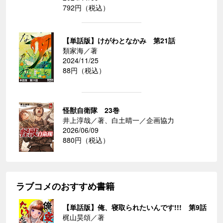
792円（税込）
【単話版】けがわとなかみ 第21話
類家海／著
2024/11/25
88円（税込）
怪獣自衛隊 23巻
井上淳哉／著、白土晴一／企画協力
2026/06/09
880円（税込）
ラブコメのおすすめ書籍
【単話版】俺、寝取られたいんです!!! 第9話
梶山昊頌／著