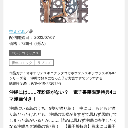
空えぐみ
／著
配信開始日： 2023/07/07
価格：726円（税込）
バンチコミックス
青年コミック
ラブコメ
作品カナ：オキナワデスキニナッタコガホウゲンスギテツラスギル07
シリーズ名： 沖縄で好きになった子が方言すぎてツラすぎる
紙書籍ISBN：978-4-10-772617-9
沖縄には……花粉症がない？ 電子書籍限定特典4コ
マ漫画付き！
沖縄にいる鳥のうち、9割が渡り鳥！ 中には、もともと渡
り鳥だったけれども、沖縄の気候が良すぎて思わず居続けて
しまった鳥がいるとか……。読めば思わず沖縄に移住したく
なる沖縄ネタ満載の第7巻！ 【電子版特典】巻末には電子