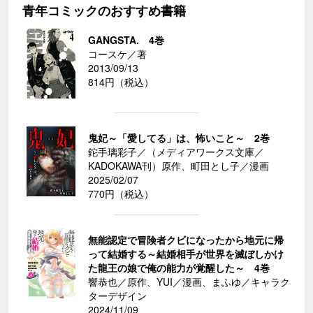
青年コミックのおすすめ書籍
GANGSTA. 4巻
コースケ／著
2013/09/13
814円（税込）
鬼妃～「愛してる」は、怖いこと～ 2巻
鉈手璃彩子／（メディアワークス文庫／
KADOKAWA刊）原作、町田とし子／漫画
2025/02/07
770円（税込）
無能認定で冒険者クビになったから地元に帰
って結婚する～結婚相手が世界を滅ぼしかけ
た龍王の娘で俺の能力が覚醒した～ 4巻
響恭也／原作、YUI／漫画、まふゆ／キャラク
ターデザイン
2024/11/09