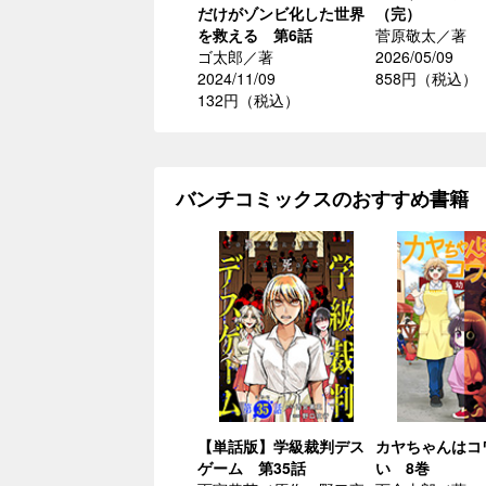
だけがゾンビ化した世界
（完）
を救える 第6話
菅原敬太／著
ゴ太郎／著
2026/05/09
2024/11/09
858円（税込）
132円（税込）
バンチコミックスのおすすめ書籍
【単話版】学級裁判デス
カヤちゃんはコ
ゲーム 第35話
い 8巻