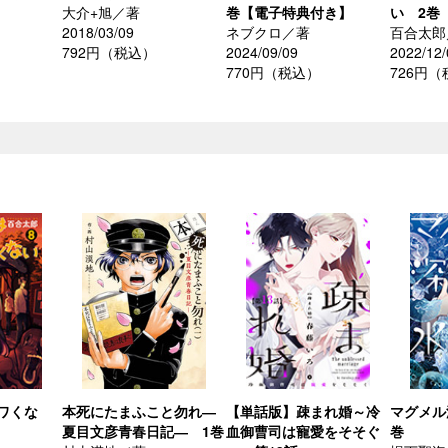
大介+旭／著
巻【電子特典付き】
い 2巻
2018/03/09
ネブクロ／著
百合太郎
792円（税込）
2024/09/09
2022/12/
770円（税込）
726円
ワくな
本死にたまふこと勿れ―
【単話版】疎まれ婚～冷
マグメル
夏目文彦青春日記― 1巻
血御曹司は寵愛をそそぐ
巻