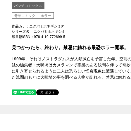
バンチコミックス
青年コミック
ホラー
作品カナ：ニクバミホネギシミ01
シリーズ名： ニクバミホネギシミ
紙書籍ISBN：978-4-10-772699-5
見つかったら、終わり。禁忌に触れる最恐ホラー開幕。
1999年、それはノストラダムスが人類滅亡を予言した年。空前
誌の編集者・犬吠埼はカメラマンで霊感のある浅間を伴って奇妙
に引き寄せられるように二人は恐ろしい怪奇現象に遭遇していくが
た浅間のもとに犬吠埼の事を調べる人物が訪れる。禁忌に触れる