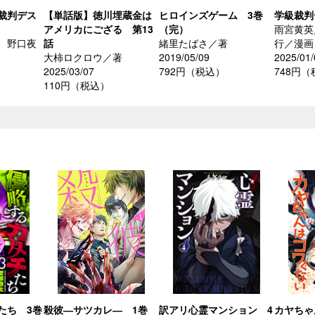
裁判デス
【単話版】徳川埋蔵金は
ヒロインズゲーム 3巻
学級裁判
アメリカにござる 第13
（完）
雨宮黄英
、野口夜
話
緒里たばさ／著
行／漫画
大柿ロクロウ／著
2019/05/09
2025/01/
2025/03/07
792円（税込）
748円
110円（税込）
たち 3巻
殺彼―サツカレ― 1巻
訳アリ心霊マンション 4
カヤちゃ