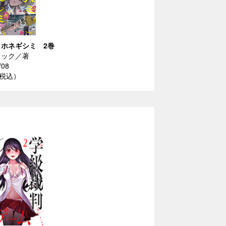
ホネギシミ 2巻
リック／著
/08
（税込）