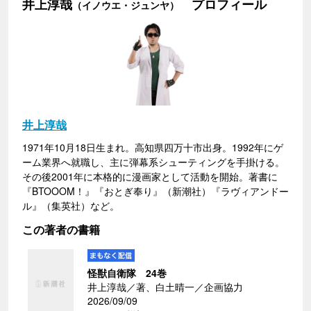
井上淳哉
プロフィール
（イノウエ・ジュンヤ）
井上淳哉
1971年10月18日生まれ。高知県四万十市出身。1992年にゲ
ーム業界へ就職し、主に弾幕系シューティングを手掛ける。
その後2001年に本格的に漫画家として活動を開始。著書に
『BTOOOM！』『おとぎ奉り』（新潮社）『ラヴィアンドー
ル』（集英社）など。
この著者の書籍
怪獣自衛隊 24巻
井上淳哉／著、白土晴一／企画協力
2026/09/09