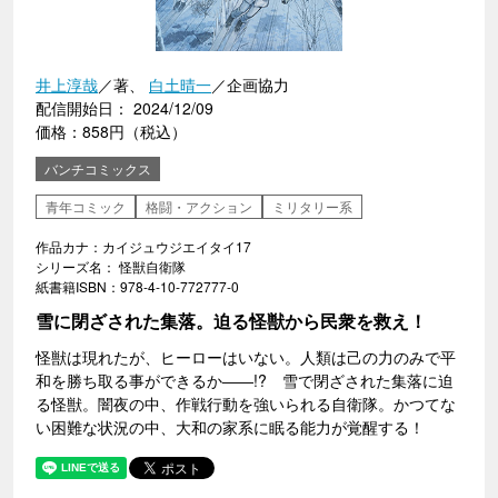
井上淳哉
／著、
白土晴一
／企画協力
配信開始日： 2024/12/09
価格：858円（税込）
バンチコミックス
青年コミック
格闘・アクション
ミリタリー系
作品カナ：カイジュウジエイタイ17
シリーズ名： 怪獣自衛隊
紙書籍ISBN：978-4-10-772777-0
雪に閉ざされた集落。迫る怪獣から民衆を救え！
怪獣は現れたが、ヒーローはいない。人類は己の力のみで平
和を勝ち取る事ができるか――!? 雪で閉ざされた集落に迫
る怪獣。闇夜の中、作戦行動を強いられる自衛隊。かつてな
い困難な状況の中、大和の家系に眠る能力が覚醒する！