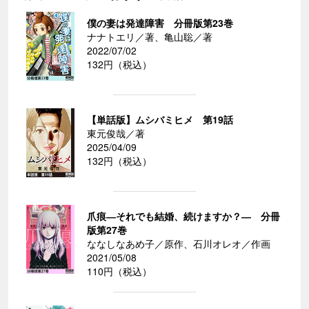
僕の妻は発達障害 分冊版第23巻
ナナトエリ／著、亀山聡／著
2022/07/02
132円（税込）
【単話版】ムシバミヒメ 第19話
東元俊哉／著
2025/04/09
132円（税込）
爪痕―それでも結婚、続けますか？― 分冊
版第27巻
ななしなあめ子／原作、石川オレオ／作画
2021/05/08
110円（税込）