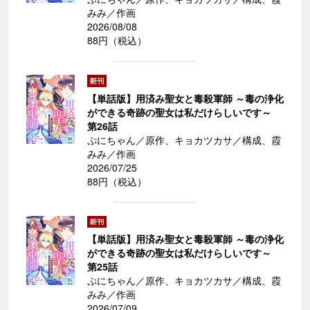
みみ／作画
2026/08/08
88円（税込）
【単話版】用済み聖女と毒殺軍師 ～毒の浄化
ができる奇跡の聖女は私だけらしいです～
第26話
ぷにちゃん／原作、キョカツカサ／構成、霞
みみ／作画
2026/07/25
88円（税込）
【単話版】用済み聖女と毒殺軍師 ～毒の浄化
ができる奇跡の聖女は私だけらしいです～
第25話
ぷにちゃん／原作、キョカツカサ／構成、霞
みみ／作画
2026/07/09