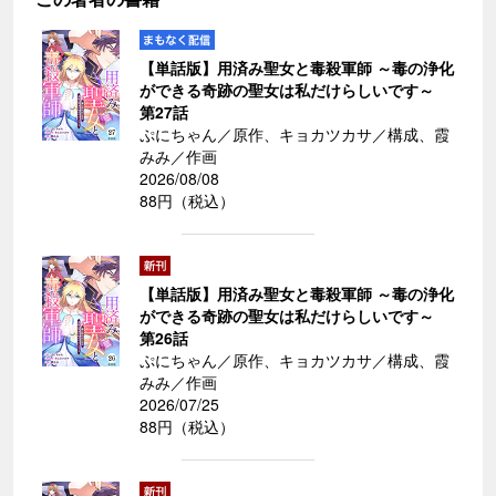
【単話版】用済み聖女と毒殺軍師 ～毒の浄化
ができる奇跡の聖女は私だけらしいです～
第27話
ぷにちゃん／原作、キョカツカサ／構成、霞
みみ／作画
2026/08/08
88円（税込）
【単話版】用済み聖女と毒殺軍師 ～毒の浄化
ができる奇跡の聖女は私だけらしいです～
第26話
ぷにちゃん／原作、キョカツカサ／構成、霞
みみ／作画
2026/07/25
88円（税込）