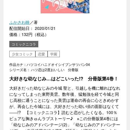
ふかさわ映
／著
配信開始日： 2020/01/21
価格：132円（税込）
コミックニコラ
少女コミック
恋愛
学園
作品カナ：ハツコイハニドオイシイブンサツバン04
シリーズ名： ハツ恋は2度おいしい 分冊版
大好きな幼なじみ…はどこいった!? 分冊版第4巻！
大好きだった幼なじみの今城 聖と、引越しを機に離ればなれ
になってしまった東野美雲。数年後、猛勉強を経て今城と同
じ高校に通うことになった美雲は運命の再会に心ときめかす
が、再会した今城には、大好きだった幼い頃の面影はなくて
――!? 【コミックニコラ】読むと恋がしたくなる。100％
ピュアな胸きゅんラブストーリー♪ ※この分冊版第4巻には
「幼なじみのアドバンテージ(2)」「幼なじみのアドバンテー