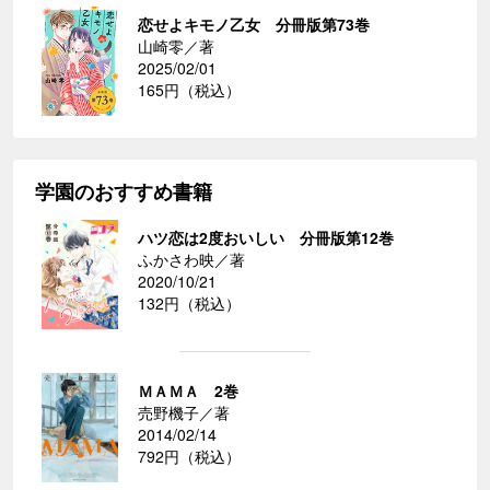
恋せよキモノ乙女 分冊版第73巻
山崎零／著
2025/02/01
165円（税込）
学園のおすすめ書籍
ハツ恋は2度おいしい 分冊版第12巻
ふかさわ映／著
2020/10/21
132円（税込）
ＭＡＭＡ 2巻
売野機子／著
2014/02/14
792円（税込）