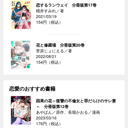
恋するランウェイ 分冊版第17巻
桃井すみれ／著
2021/03/19
154円（税込）
花と修羅場 分冊版第20巻
菅原じょにえる／著
2022/08/21
154円（税込）
恋愛のおすすめ書籍
因果の花～復讐の不倫女と罪だらけのサレ妻
～ 分冊版第12巻
あやぱん／原作、長堀かおる／漫画
2023/03/16
176円（税込）