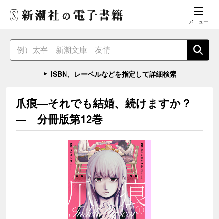
メニュー
ISBN、レーベルなどを指定して詳細検索
爪痕―それでも結婚、続けますか？
― 分冊版第12巻