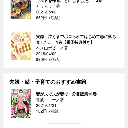
ギルドを作ることにしました。 3巻
とうろう／著
2021/05/08
682円（税込）
実録 泣くまでボコられてはじめて恋に落ち
ました。 1巻【電子特典付き】
ペス山ポピー／著
2018/04/09
990円（税込）
夫婦・姑・子育てのおすすめ書籍
妻が夫で夫が妻で 分冊版第16巻
青波エコー／著
2021/01/21
132円（税込）