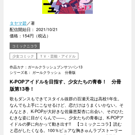
タヤマ碧
／著
配信開始日： 2021/10/21
価格：154円（税込）
コミックニコラ
少女コミック
ＴＶ・芸能・アイドル
作品カナ：ガールクラッシュブンサツバン13
シリーズ名： ガールクラッシュ 分冊版
K-POPアイドルを目指す、少女たちの青春！ 分冊
版第13巻！
歌もダンスもできてスタイル抜群の百瀬天花は高校1年生。
なんでも上手にこなせるけど、恋だけはうまくいかない。そ
んなとき、K-POPが大好きな佐藤恵梨杏に出会い、そのひた
むきな姿に目がくらんで――。少女たちの青春は、K-POPア
イドルの夢に向かって動き出す!! 【コミックニコラ】読む
と恋がしたくなる。100％ピュアな胸きゅんラブストーリー