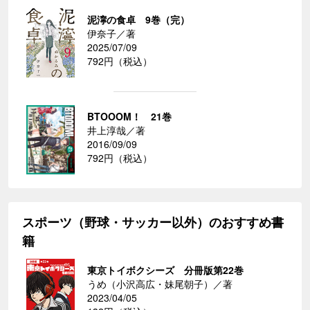
泥濘の食卓 9巻（完）
伊奈子／著
2025/07/09
792円（税込）
BTOOOM！ 21巻
井上淳哉／著
2016/09/09
792円（税込）
スポーツ（野球・サッカー以外）のおすすめ書
籍
東京トイボクシーズ 分冊版第22巻
うめ（小沢高広・妹尾朝子）／著
2023/04/05