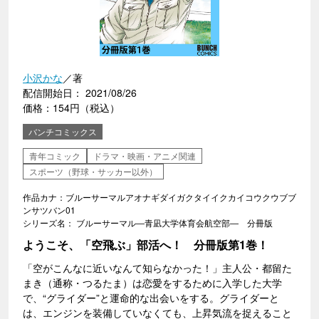
小沢かな
／著
配信開始日： 2021/08/26
価格：154円（税込）
バンチコミックス
青年コミック
ドラマ・映画・アニメ関連
スポーツ（野球・サッカー以外）
作品カナ：ブルーサーマルアオナギダイガクタイイクカイコウクウブブ
ンサツバン01
シリーズ名： ブルーサーマル―青凪大学体育会航空部― 分冊版
ようこそ、「空飛ぶ」部活へ！ 分冊版第1巻！
「空がこんなに近いなんて知らなかった！」主人公・都留た
まき（通称・つるたま）は恋愛をするために入学した大学
で、“グライダー”と運命的な出会いをする。グライダーと
は、エンジンを装備していなくても、上昇気流を捉えること