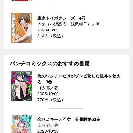
東京トイボクシーズ 4巻
うめ（小沢高広・妹尾朝子）／著
2023/03/09
814円（税込）
バンチコミックスのおすすめ書籍
俺のワクチンだけがゾンビ化した世界を救え
る 3巻
ゴ太郎／著
2025/10/09
770円（税込）
恋せよキモノ乙女 分冊版第63巻
山崎零／著
2023/10/30