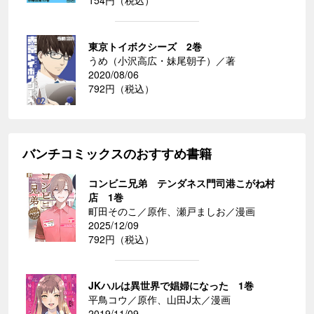
154円（税込）
東京トイボクシーズ 2巻
うめ（小沢高広・妹尾朝子）／著
2020/08/06
792円（税込）
バンチコミックスのおすすめ書籍
コンビニ兄弟 テンダネス門司港こがね村
店 1巻
町田そのこ／原作、瀬戸ましお／漫画
2025/12/09
792円（税込）
JKハルは異世界で娼婦になった 1巻
平鳥コウ／原作、山田J太／漫画
2019/11/09