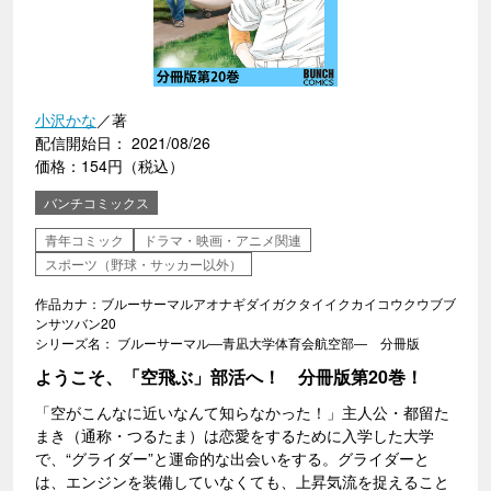
小沢かな
／著
配信開始日： 2021/08/26
価格：154円（税込）
バンチコミックス
青年コミック
ドラマ・映画・アニメ関連
スポーツ（野球・サッカー以外）
作品カナ：ブルーサーマルアオナギダイガクタイイクカイコウクウブブ
ンサツバン20
シリーズ名： ブルーサーマル―青凪大学体育会航空部― 分冊版
ようこそ、「空飛ぶ」部活へ！ 分冊版第20巻！
「空がこんなに近いなんて知らなかった！」主人公・都留た
まき（通称・つるたま）は恋愛をするために入学した大学
で、“グライダー”と運命的な出会いをする。グライダーと
は、エンジンを装備していなくても、上昇気流を捉えること