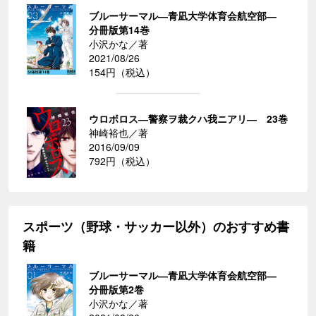
ブルーサーマル―青凪大学体育会航空部―
分冊版第14巻
小沢かな／著
2021/08/26
154円（税込）
ウロボロス―警察ヲ裁クハ我ニアリ― 23巻
神崎裕也／著
2016/09/09
792円（税込）
スポーツ（野球・サッカー以外）のおすすめ書
籍
ブルーサーマル―青凪大学体育会航空部―
分冊版第2巻
小沢かな／著