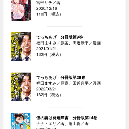
宮部サチ／著
2020/12/16
110円（税込）
でっちあげ 分冊版第9巻
福田ますみ／原案、田近康平／漫画
2021/01/21
132円（税込）
でっちあげ 分冊版第29巻
福田ますみ／原案、田近康平／漫画
2022/03/21
132円（税込）
僕の妻は発達障害 分冊版第14巻
ナナトエリ／著、亀山聡／著