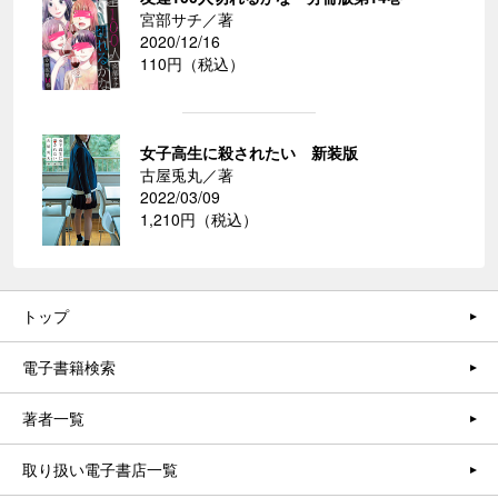
宮部サチ／著
2020/12/16
110円（税込）
女子高生に殺されたい 新装版
古屋兎丸／著
2022/03/09
1,210円（税込）
トップ
電子書籍検索
著者一覧
取り扱い電子書店一覧