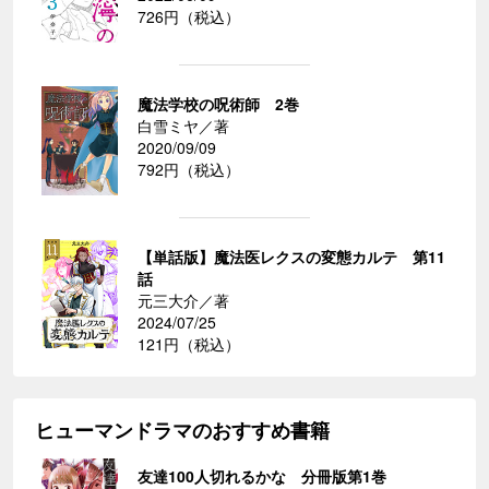
726円（税込）
魔法学校の呪術師 2巻
白雪ミヤ／著
2020/09/09
792円（税込）
【単話版】魔法医レクスの変態カルテ 第11
話
元三大介／著
2024/07/25
121円（税込）
ヒューマンドラマのおすすめ書籍
友達100人切れるかな 分冊版第1巻