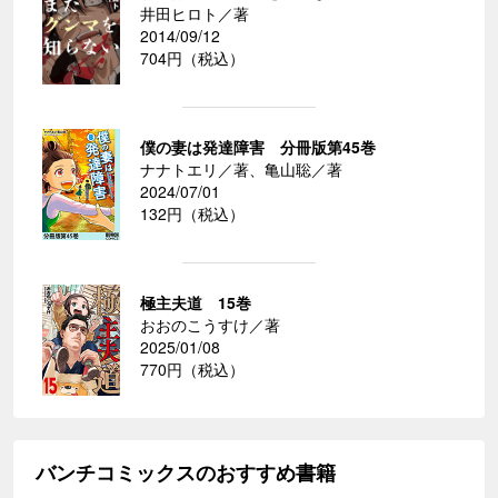
井田ヒロト／著
2014/09/12
704円（税込）
僕の妻は発達障害 分冊版第45巻
ナナトエリ／著、亀山聡／著
2024/07/01
132円（税込）
極主夫道 15巻
おおのこうすけ／著
2025/01/08
770円（税込）
バンチコミックスのおすすめ書籍