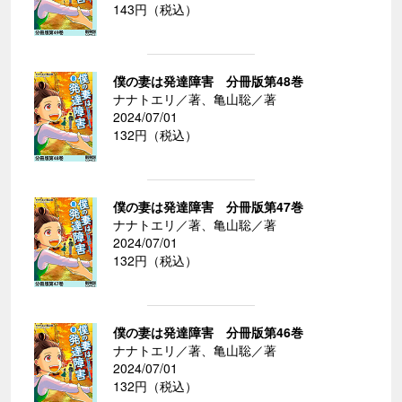
143円（税込）
僕の妻は発達障害 分冊版第48巻
ナナトエリ／著、亀山聡／著
2024/07/01
132円（税込）
僕の妻は発達障害 分冊版第47巻
ナナトエリ／著、亀山聡／著
2024/07/01
132円（税込）
僕の妻は発達障害 分冊版第46巻
ナナトエリ／著、亀山聡／著
2024/07/01
132円（税込）