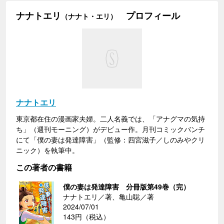
ナナトエリ
プロフィール
（ナナト・エリ）
ナナトエリ
東京都在住の漫画家夫婦。二人名義では、「アナグマの気持
ち」（週刊モーニング）がデビュー作。月刊コミックバンチ
にて「僕の妻は発達障害」（監修：四宮滋子／しのみやクリ
ニック）を執筆中。
この著者の書籍
僕の妻は発達障害 分冊版第49巻（完）
ナナトエリ／著、亀山聡／著
2024/07/01
143円（税込）