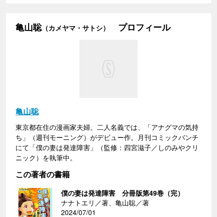
亀山聡
プロフィール
（カメヤマ・サトシ）
亀山聡
東京都在住の漫画家夫婦。二人名義では、「アナグマの気持
ち」（週刊モーニング）がデビュー作。月刊コミックバンチ
にて「僕の妻は発達障害」（監修：四宮滋子／しのみやクリ
ニック）を執筆中。
この著者の書籍
僕の妻は発達障害 分冊版第49巻（完）
ナナトエリ／著、亀山聡／著
2024/07/01