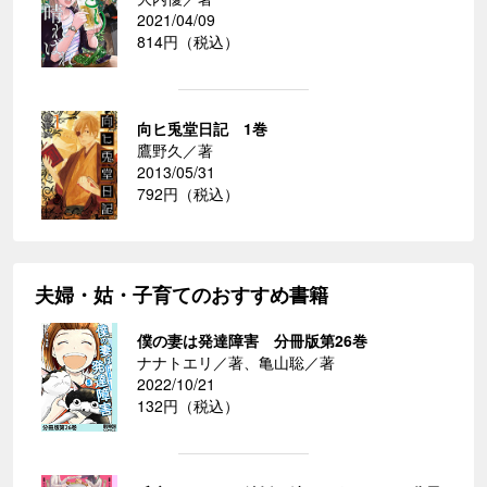
2021/04/09
814円（税込）
向ヒ兎堂日記 1巻
鷹野久／著
2013/05/31
792円（税込）
夫婦・姑・子育てのおすすめ書籍
僕の妻は発達障害 分冊版第26巻
ナナトエリ／著、亀山聡／著
2022/10/21
132円（税込）