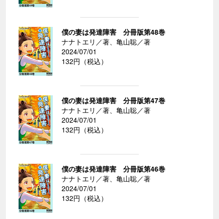
僕の妻は発達障害 分冊版第48巻
ナナトエリ／著、亀山聡／著
2024/07/01
132円（税込）
僕の妻は発達障害 分冊版第47巻
ナナトエリ／著、亀山聡／著
2024/07/01
132円（税込）
僕の妻は発達障害 分冊版第46巻
ナナトエリ／著、亀山聡／著
2024/07/01
132円（税込）