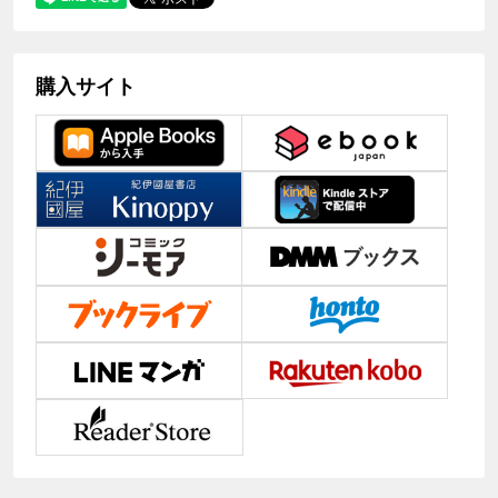
購入サイト