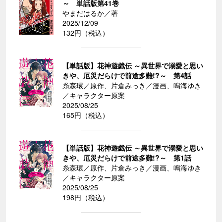
～ 単話版第41巻
やまだはるか／著
2025/12/09
132円（税込）
【単話版】花神遊戯伝 ～異世界で溺愛と思い
きや、厄災だらけで前途多難!?～ 第4話
糸森環／原作、片倉みっき／漫画、鳴海ゆき
／キャラクター原案
2025/08/25
165円（税込）
【単話版】花神遊戯伝 ～異世界で溺愛と思い
きや、厄災だらけで前途多難!?～ 第1話
糸森環／原作、片倉みっき／漫画、鳴海ゆき
／キャラクター原案
2025/08/25
198円（税込）