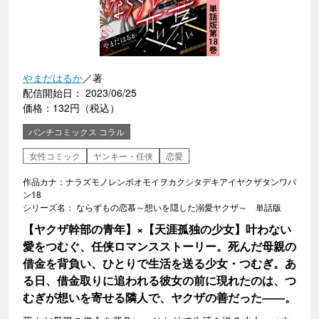
やまだはるか
／著
配信開始日： 2023/06/25
価格：132円（税込）
バンチコミックス コラル
女性コミック
ヤンキー・任侠
恋愛
作品カナ：ナラズモノレンボオモイヲカクシタデキアイヤクザタンワバ
ン18
シリーズ名： ならずもの恋慕～想いを隠した溺愛ヤクザ～ 単話版
【ヤクザ幹部の青年】×【天涯孤独の少女】叶わない
愛をつむぐ、任侠ロマンスストーリー。死んだ母親の
借金を背負い、ひとりで生活を送る少女・つむぎ。あ
る日、借金取りに追われる彼女の前に現れたのは、つ
むぎが想いを寄せる隣人で、ヤクザの善だった――。