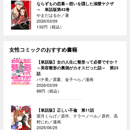
ならずもの恋慕～想いを隠した溺愛ヤクザ
～ 単話版第43巻
やまだはるか／著
2026/03/09
132円（税込）
女性コミックのおすすめ書籍
【単話版】女の人生に整形って必要ですか？
～美容整形の裏側がカオスだった話～ 第23
話
パチ美／原案、金子べら／漫画
2026/03/09
88円（税込）
【単話版】正しい不倫 第11話
望月くらげ／原作、テラーノベル／原作、高
村にわ／漫画
2025/06/25