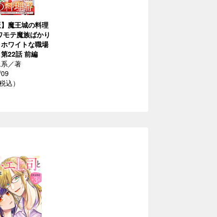
版】魔王城の料理
ワモテ魔族ばかり
、ホワイトな職場
第22話 前編
ム系／著
/09
（税込）