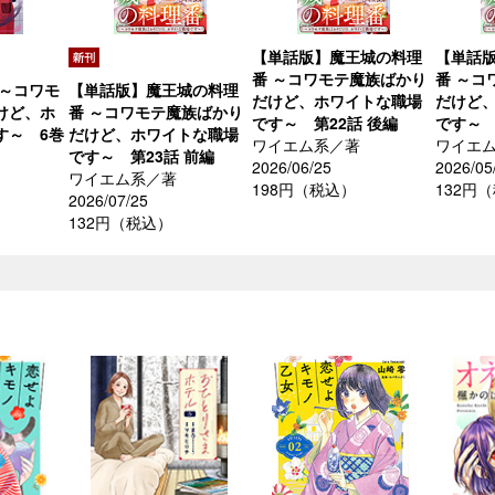
【単話版】魔王城の料理
【単話
番 ～コワモテ魔族ばかり
番 ～コ
 ～コワモ
【単話版】魔王城の料理
だけど、ホワイトな職場
だけど
けど、ホ
番 ～コワモテ魔族ばかり
です～ 第22話 後編
です～ 
す～ 6巻
だけど、ホワイトな職場
ワイエム系／著
ワイエ
です～ 第23話 前編
2026/06/25
2026/05
ワイエム系／著
198円（税込）
132円
2026/07/25
132円（税込）