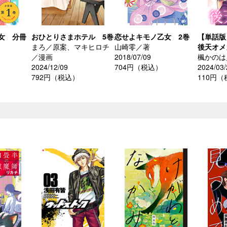
女 分冊
おひとりさまホテル 5巻
恋せよキモノ乙女 2巻
【単話版
まろ／原案、マキヒロチ
山崎零／著
後天オメ
／漫画
2018/07/09
楓かのは
2024/12/09
704円（税込）
2024/03/
792円（税込）
110円