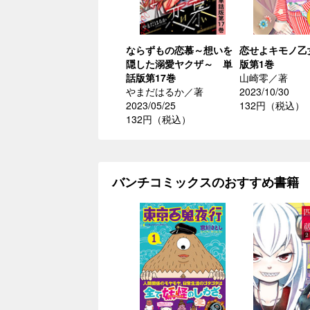
ならずもの恋慕～想いを
恋せよキモノ乙
隠した溺愛ヤクザ～ 単
版第1巻
話版第17巻
山崎零／著
やまだはるか／著
2023/10/30
2023/05/25
132円（税込）
132円（税込）
バンチコミックスのおすすめ書籍