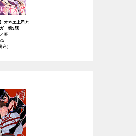
】オネエ上司と
ガ 第3話
／著
25
（税込）