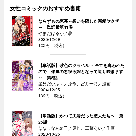
女性コミックのおすすめ書籍
ならずもの恋慕～想いを隠した溺愛ヤクザ
～ 単話版第41巻
やまだはるか／著
2025/12/09
132円（税込）
【単話版】紫色のクラベル ～全てを奪われた
ので、傾国の悪役令嬢となって返り咲きます
～ 第8話
星見だいふく／原作、冨月一乃／漫画
2024/12/25
132円（税込）
【単話版】かつて夫婦だった恋人たちへ 第
25話
ななしなあめ子／原作、工藤あい／作画
2023/10/25