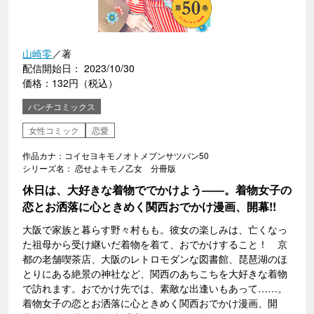
山崎零
／著
配信開始日： 2023/10/30
価格：132円（税込）
バンチコミックス
女性コミック
恋愛
作品カナ：コイセヨキモノオトメブンサツバン50
シリーズ名： 恋せよキモノ乙女 分冊版
休日は、大好きな着物ででかけよう――。着物女子の
恋とお洒落に心ときめく関西おでかけ漫画、開幕!!
大阪で家族と暮らす野々村もも。彼女の楽しみは、亡くなっ
た祖母から受け継いだ着物を着て、おでかけすること！ 京
都の老舗喫茶店、大阪のレトロモダンな図書館、琵琶湖のほ
とりにある絶景の神社など、関西のあちこちを大好きな着物
で訪れます。おでかけ先では、素敵な出逢いもあって……。
着物女子の恋とお洒落に心ときめく関西おでかけ漫画、開