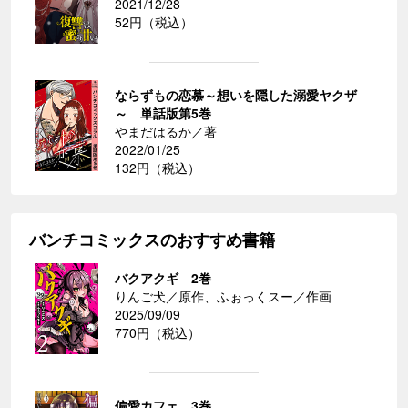
2021/12/28
52円（税込）
ならずもの恋慕～想いを隠した溺愛ヤクザ
～ 単話版第5巻
やまだはるか／著
2022/01/25
132円（税込）
バンチコミックスのおすすめ書籍
バクアクギ 2巻
りんご犬／原作、ふぉっくスー／作画
2025/09/09
770円（税込）
偏愛カフェ 3巻