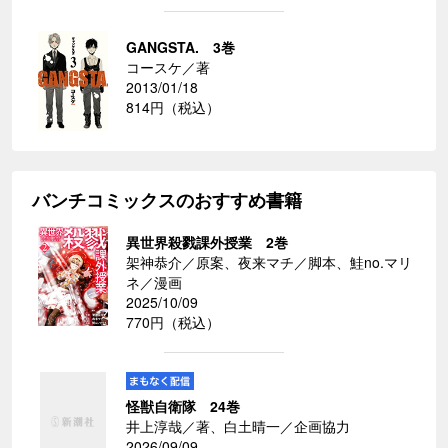
GANGSTA. 3巻
コースケ／著
2013/01/18
814円（税込）
バンチコミックスのおすすめ書籍
異世界殺戮課外授業 2巻
架神恭介／原案、夜来マチ／脚本、鮭no.マリ
ネ／漫画
2025/10/09
770円（税込）
怪獣自衛隊 24巻
井上淳哉／著、白土晴一／企画協力
2026/09/09