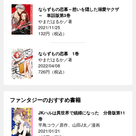
ならずもの恋慕～想いを隠した溺愛ヤクザ
～ 単話版第3巻
やまだはるか／著
2021/11/25
132円（税込）
ならずもの恋慕 1巻
やまだはるか／著
2022/04/08
726円（税込）
ファンタジーのおすすめ書籍
JKハルは異世界で娼婦になった 分冊版第11
巻
平鳥コウ／原作、山田J太／漫画
2021/01/21