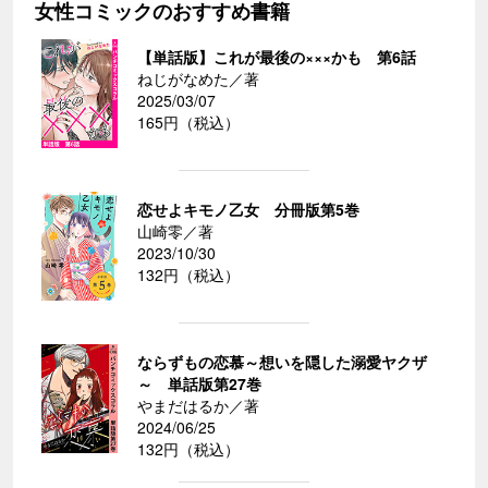
女性コミックのおすすめ書籍
【単話版】これが最後の×××かも 第6話
ねじがなめた／著
2025/03/07
165円（税込）
恋せよキモノ乙女 分冊版第5巻
山崎零／著
2023/10/30
132円（税込）
ならずもの恋慕～想いを隠した溺愛ヤクザ
～ 単話版第27巻
やまだはるか／著
2024/06/25
132円（税込）