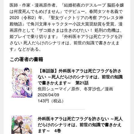
医師・作家・漫画原作者。『結婚初夜のデスループ 脳筋令嬢
は何度死んでもめげません』でデビュー。春間タツキ名義で
2020（令和2）年、『聖女ヴィクトリアの考察 アウレスタ神
殿物語』で角川文庫キャラクター小説大賞奨励賞を受賞。漫
画原作として『ザコ姫さまは生きのびたい！ 処刑の危機は、
姫プレイで乗り切ります』『外科医キアラは死亡フラグを許
さない 死人だらけのシナリオは、前世の知識で書きかえま
す』などがある。
この著者の書籍
【単話版】外科医キアラは死亡フラグを許さ
ない ～死人だらけのシナリオは、前世の知識
で書きかえます～ 第21話
焦田シューマイ／原作、冬芽沙也／漫画
2026/04/09
143円（税込）
外科医キアラは死亡フラグを許さない ～死人
だらけのシナリオは、前世の知識で書きかえ
ます～ 4巻