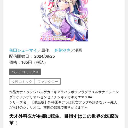
焦田シューマイ
／原作、
冬芽沙也
／漫画
配信開始日： 2024/09/25
価格：165円（税込）
バンチコミックス
女性コミック
ファンタジー
作品カナ：タンワバンゲカイキアラハシボウフラグヲユルサナイシニン
ダラケノシナリオハゼンセノチシキデカキカエマス04
シリーズ名： 【単話版】外科医キアラは死亡フラグを許さない ～死人
だらけのシナリオは、前世の知識で書きかえます～
天才外科医が令嬢に転生。目指すはこの世界の医療改
革！