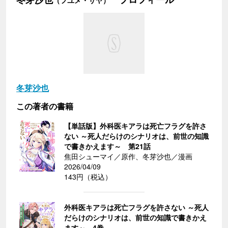
（フユメ・サヤ）
冬芽沙也
この著者の書籍
【単話版】外科医キアラは死亡フラグを許さ
ない ～死人だらけのシナリオは、前世の知識
で書きかえます～ 第21話
焦田シューマイ／原作、冬芽沙也／漫画
2026/04/09
143円（税込）
外科医キアラは死亡フラグを許さない ～死人
だらけのシナリオは、前世の知識で書きかえ
ます～ 4巻