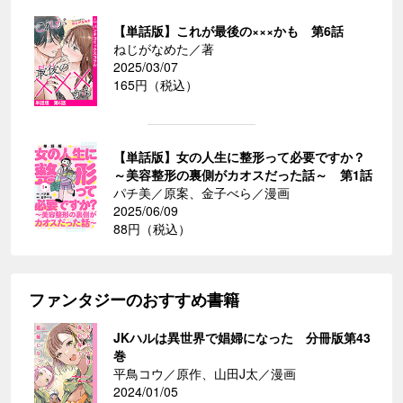
【単話版】これが最後の×××かも 第6話
ねじがなめた／著
2025/03/07
165円（税込）
【単話版】女の人生に整形って必要ですか？
～美容整形の裏側がカオスだった話～ 第1話
パチ美／原案、金子べら／漫画
2025/06/09
88円（税込）
ファンタジーのおすすめ書籍
JKハルは異世界で娼婦になった 分冊版第43
巻
平鳥コウ／原作、山田J太／漫画
2024/01/05