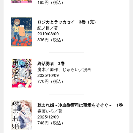
165円（税込）
ロジカとラッカセイ 3巻（完）
紀ノ目／著
2019/08/09
836円（税込）
終活勇者 3巻
魔木／原作、じゅらい／漫画
2025/10/09
770円（税込）
疎まれ婚～冷血御曹司は寵愛をそそぐ～ 1巻
春藤いろ／著
2025/12/09
748円（税込）