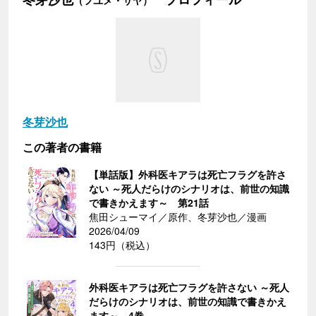
（フユメ・サヤ）
冬芽沙也
この著者の書籍
【単話版】外科医キアラは死亡フラグを許さ
ない ～死人だらけのシナリオは、前世の知識
で書きかえます～ 第21話
焦田シューマイ／原作、冬芽沙也／漫画
2026/04/09
143円（税込）
外科医キアラは死亡フラグを許さない ～死人
だらけのシナリオは、前世の知識で書きかえ
ます～ 4巻