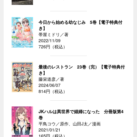
今日から始める幼なじみ 5巻【電子特典付
き】
帯屋ミドリ／著
2022/11/09
726円（税込）
最後のレストラン 23巻（完）【電子特典付
き】
藤栄道彦／著
2024/06/07
814円（税込）
JKハルは異世界で娼婦になった 分冊版第4
巻
平鳥コウ／原作、山田J太／漫画
2021/01/21
165円（税込）