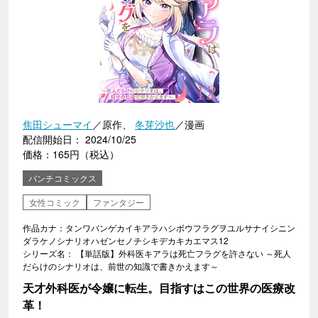
焦田シューマイ
／原作、
冬芽沙也
／漫画
配信開始日： 2024/10/25
価格：165円（税込）
バンチコミックス
女性コミック
ファンタジー
作品カナ：タンワバンゲカイキアラハシボウフラグヲユルサナイシニン
ダラケノシナリオハゼンセノチシキデカキカエマス12
シリーズ名： 【単話版】外科医キアラは死亡フラグを許さない ～死人
だらけのシナリオは、前世の知識で書きかえます～
天才外科医が令嬢に転生。目指すはこの世界の医療改
革！