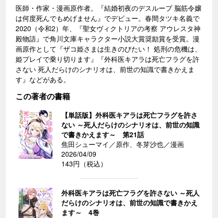
医師・作家・漫画原作者。『結婚初夜のデスループ 脳筋令嬢
は何度死んでもめげません』でデビュー。春間タツキ名義で
2020（令和2）年、『聖女ヴィクトリアの考察 アウレスタ神
殿物語』で角川文庫キャラクター小説大賞奨励賞を受賞。漫
画原作として『ザコ姫さまは生きのびたい！ 処刑の危機は、
姫プレイで乗り切ります』『外科医キアラは死亡フラグを許
さない 死人だらけのシナリオは、前世の知識で書きかえま
す』などがある。
この著者の書籍
【単話版】外科医キアラは死亡フラグを許さ
ない ～死人だらけのシナリオは、前世の知識
で書きかえます～ 第21話
焦田シューマイ／原作、冬芽沙也／漫画
2026/04/09
143円（税込）
外科医キアラは死亡フラグを許さない ～死人
だらけのシナリオは、前世の知識で書きかえ
ます～ 4巻