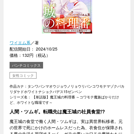
ワイエム系
／著
配信開始日： 2024/10/25
価格：132円（税込）
バンチコミックス
女性コミック
作品カナ：タンワバンマオウジョウノリョウリバンコワモテマゾクバカ
リダケドホワイトナショクバデス15ゼンペン
シリーズ名： 【単話版】魔王城の料理番 ～コワモテ魔族ばかりだけ
ど、ホワイトな職場です～
人間・ツムギ。転職先は魔王城の社員食堂!?
魔王城の食堂で働く人間・ツムギは、実は異世界転移者。元
の世界で死にかけのホームレスだった為、衣食住が保障され
る夢の生活を死守するべく、ガラの悪いコワモテ魔族たちに