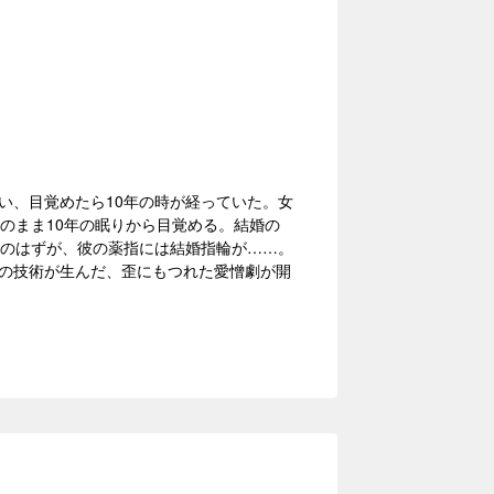
い、目覚めたら10年の時が経っていた。女
のまま10年の眠りから目覚める。結婚の
会のはずが、彼の薬指には結婚指輪が……。
の技術が生んだ、歪にもつれた愛憎劇が開