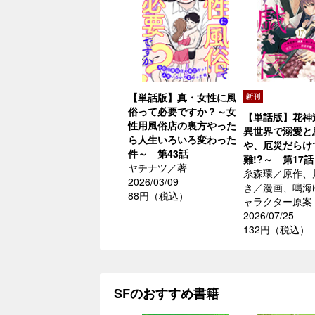
【単話版】真・女性に風
俗って必要ですか？～女
【単話版】花神
性用風俗店の裏方やった
異世界で溺愛と
ら人生いろいろ変わった
や、厄災だらけ
件～ 第43話
難!?～ 第17話
ヤチナツ／著
糸森環／原作、
2026/03/09
き／漫画、鳴海
88円（税込）
ャラクター原案
2026/07/25
132円（税込）
SFのおすすめ書籍