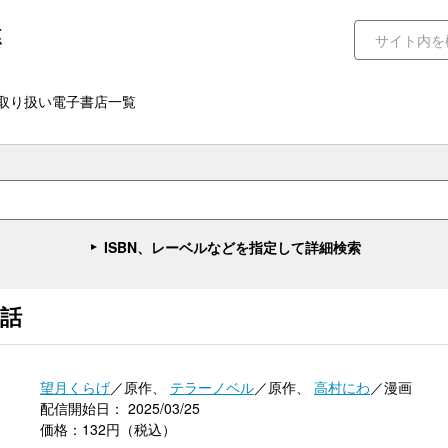
取り扱い電子書店一覧
ISBN、レーベルなどを指定して詳細検索
8話
望月くらげ
／原作、
テラーノベル
／原作、
高村にわ
／漫画
配信開始日： 2025/03/25
価格：132円（税込）