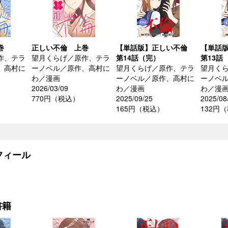
巻
正しい不倫 上巻
【単話版】正しい不倫
【単話
作、テラ
望月くらげ／原作、テラ
第14話（完）
第13話
、高村に
ーノベル／原作、高村に
望月くらげ／原作、テラ
望月く
わ／漫画
ーノベル／原作、高村に
ーノベ
2026/03/09
わ／漫画
わ／漫
770円（税込）
2025/09/25
2025/08
165円（税込）
132円
ィール
書籍