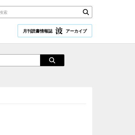
月刊読書情報誌
アーカイブ