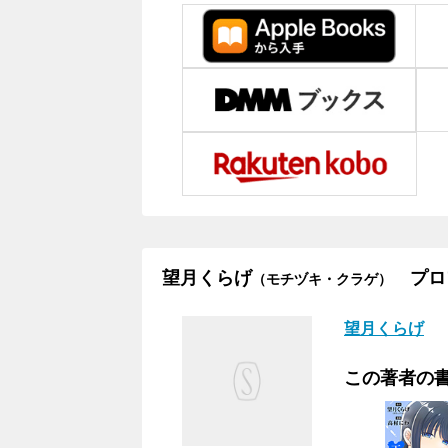
望月くらげ
プロ
（モチヅキ・クラゲ）
望月くらげ
この著者の