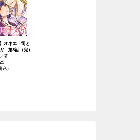
】オネエ上司と
ガ 第8話（完）
／著
25
（税込）