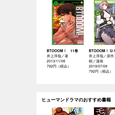
BTOOOM！ 11巻
BTOOOM！ U-
井上淳哉／著
井上淳哉／原作
2013/11/08
樹／漫画
792円（税込）
2019/07/09
792円（税込）
ヒューマンドラマのおすすめ書籍