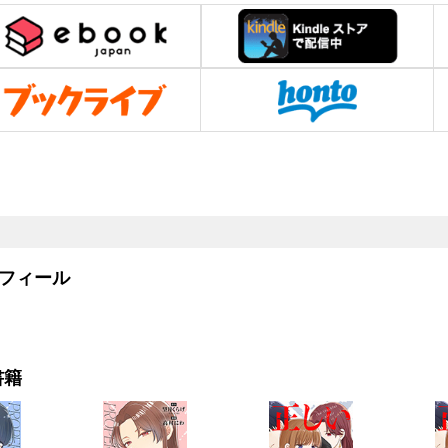
フィール
書籍