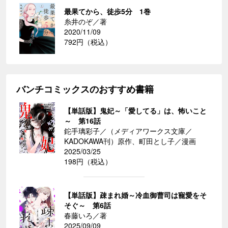
最果てから、徒歩5分 1巻
糸井のぞ／著
2020/11/09
792円（税込）
バンチコミックスのおすすめ書籍
【単話版】鬼妃～「愛してる」は、怖いこと
～ 第16話
鉈手璃彩子／（メディアワークス文庫／
KADOKAWA刊）原作、町田とし子／漫画
2025/03/25
198円（税込）
【単話版】疎まれ婚～冷血御曹司は寵愛をそ
そぐ～ 第6話
春藤いろ／著
2025/09/09