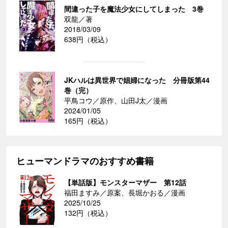
間違った子を魔法少女にしてしまった 3巻
双龍／著
2018/03/09
638円（税込）
JKハルは異世界で娼婦になった 分冊版第44
巻（完）
平鳥コウ／原作、山田J太／漫画
2024/01/05
165円（税込）
ヒューマンドラマのおすすめ書籍
【単話版】モンスターマザー 第12話
福田ますみ／原案、長堀かおる／漫画
2025/10/25
132円（税込）