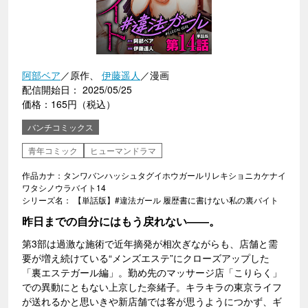
阿部ベア
／原作、
伊藤遥人
／漫画
配信開始日： 2025/05/25
価格：165円（税込）
バンチコミックス
青年コミック
ヒューマンドラマ
作品カナ：タンワバンハッシュタグイホウガールリレキショニカケナイ
ワタシノウラバイト14
シリーズ名： 【単話版】#違法ガール 履歴書に書けない私の裏バイト
昨日までの自分にはもう戻れない――。
第3部は過激な施術で近年摘発が相次ぎながらも、店舗と需
要が増え続けている“メンズエステ”にクローズアップした
「裏エステガール編」。勤め先のマッサージ店「こりらく」
での異動にともない上京した奈緒子。キラキラの東京ライフ
が送れるかと思いきや新店舗では客が思うようにつかず、ギ