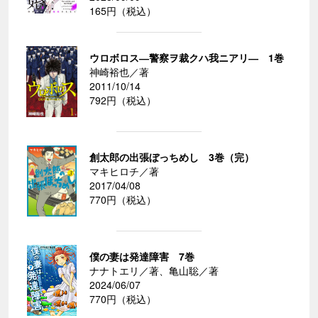
165円（税込）
ウロボロス―警察ヲ裁クハ我ニアリ― 1巻
神崎裕也／著
2011/10/14
792円（税込）
創太郎の出張ぼっちめし 3巻（完）
マキヒロチ／著
2017/04/08
770円（税込）
僕の妻は発達障害 7巻
ナナトエリ／著、亀山聡／著
2024/06/07
770円（税込）