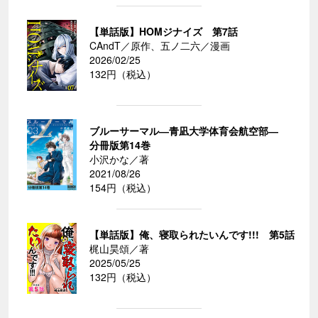
【単話版】HOMジナイズ 第7話
CAndT／原作、五ノ二六／漫画
2026/02/25
132円（税込）
ブルーサーマル―青凪大学体育会航空部―
分冊版第14巻
小沢かな／著
2021/08/26
154円（税込）
【単話版】俺、寝取られたいんです!!! 第5話
梶山昊頌／著
2025/05/25
132円（税込）