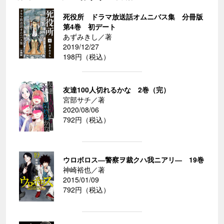
死役所 ドラマ放送話オムニバス集 分冊版
第4巻 初デート
あずみきし／著
2019/12/27
198円（税込）
友達100人切れるかな 2巻（完）
宮部サチ／著
2020/08/06
792円（税込）
ウロボロス―警察ヲ裁クハ我ニアリ― 19巻
神崎裕也／著
2015/01/09
792円（税込）