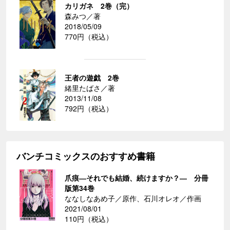
カリガネ 2巻（完）
森みつ／著
2018/05/09
770円（税込）
王者の遊戯 2巻
緒里たばさ／著
2013/11/08
792円（税込）
バンチコミックスのおすすめ書籍
爪痕―それでも結婚、続けますか？― 分冊
版第34巻
ななしなあめ子／原作、石川オレオ／作画
2021/08/01
110円（税込）