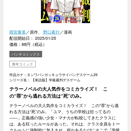
雨宮黄英
／原作、
野口夜行
／漫画
配信開始日： 2025/01/25
価格：88円（税込）
バンチコミックス
青年コミック
作品カナ：タンワバンガッキュウサイバンデスゲーム26
シリーズ名： 【単話版】学級裁判デスゲーム
テラーノベルの大人気作をコミカライズ！ こ
の“罪”から逃れる方法は“死”のみ。
テラーノベルの大人気作をコミカライズ！ この“罪”から逃
れる方法は“死”のみ。「ユマ、うちの学校は狂ってるの
――」正義感の強い少女・マナカが転校してきたクラスに
は、ある狂ったルールがあった。それは、クラス全員をトー
クルームに強制的に加入させ、何かあるたびにそこで『学級