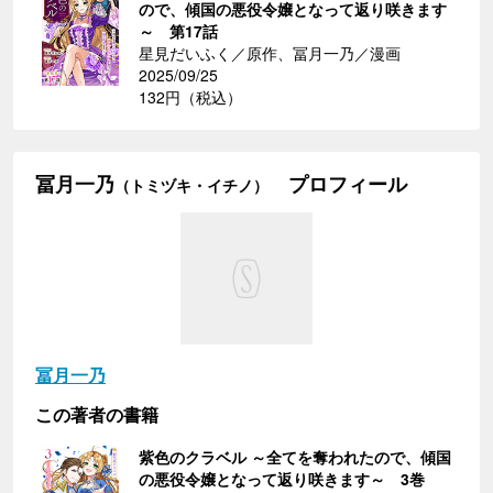
ので、傾国の悪役令嬢となって返り咲きます
～ 第17話
星見だいふく／原作、冨月一乃／漫画
2025/09/25
132円（税込）
冨月一乃
プロフィール
（トミヅキ・イチノ）
冨月一乃
この著者の書籍
紫色のクラベル ～全てを奪われたので、傾国
の悪役令嬢となって返り咲きます～ 3巻