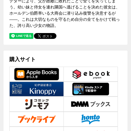
デターにより、父が政敵に敗れたことで全てを失ってしま
う。幼い妹と侍女を連れ隣国へ逃げることを決めた彼女は、
ホールデン伯爵率いる大商会に潜り込み復讐を決意するが
――。これは大切なものを守るため自分の全てをかけて戦っ
た、誇り高い少女の物語。
購入サイト