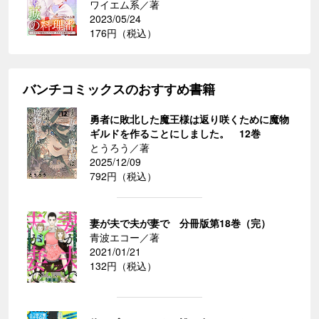
ワイエム系／著
2023/05/24
176円（税込）
バンチコミックスのおすすめ書籍
勇者に敗北した魔王様は返り咲くために魔物
ギルドを作ることにしました。 12巻
とうろう／著
2025/12/09
792円（税込）
妻が夫で夫が妻で 分冊版第18巻（完）
青波エコー／著
2021/01/21
132円（税込）