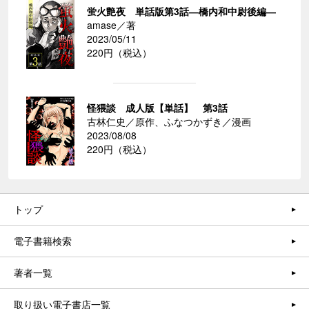
蛍火艶夜 単話版第3話―橋内和中尉後編―
amase／著
2023/05/11
220円（税込）
怪猥談 成人版【単話】 第3話
古林仁史／原作、ふなつかずき／漫画
2023/08/08
220円（税込）
トップ
電子書籍検索
著者一覧
取り扱い電子書店一覧