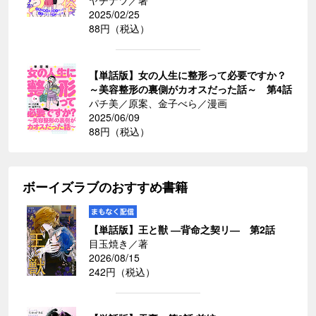
2025/02/25
88円（税込）
【単話版】女の人生に整形って必要ですか？
～美容整形の裏側がカオスだった話～ 第4話
パチ美／原案、金子べら／漫画
2025/06/09
88円（税込）
ボーイズラブのおすすめ書籍
【単話版】王と獣 ―背命之契リ― 第2話
目玉焼き／著
2026/08/15
242円（税込）