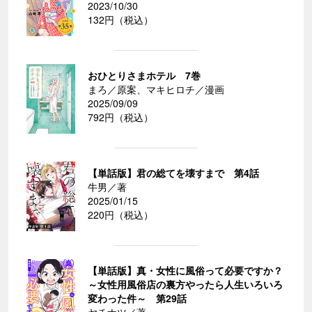
2023/10/30
132円（税込）
おひとりさまホテル 7巻
まろ／原案、マキヒロチ／漫画
2025/09/09
792円（税込）
【単話版】君の総てを壊すまで 第4話
牛男／著
2025/01/15
220円（税込）
【単話版】真・女性に風俗って必要ですか？
～女性用風俗店の裏方やったら人生いろいろ
変わった件～ 第29話
ヤチナツ／著