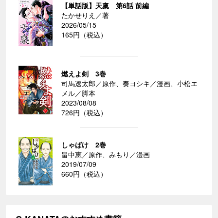
【単話版】天稟 第6話 前編
たかせりえ／著
2026/05/15
165円（税込）
燃えよ剣 3巻
司馬遼太郎／原作、奏ヨシキ／漫画、小松エ
メル／脚本
2023/08/08
726円（税込）
しゃばけ 2巻
畠中恵／原作、みもり／漫画
2019/07/09
660円（税込）