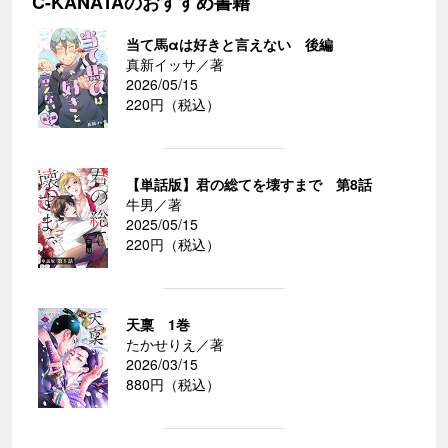
C-KANATAのおすすめ書籍
当て馬αは好きと言えない 後編
真新イッサ／著
2026/05/15
220円（税込）
【単話版】君の総てを壊すまで 第8話
牛男／著
2025/05/15
220円（税込）
天稟 1巻
たかせりえ／著
2026/03/15
880円（税込）