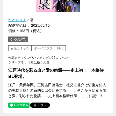
たかせりえ
／著
配信開始日： 2025/05/15
価格：198円（税込）
C-KANATA
女性コミック
ボーイズラブ
時代
作品カナ：タンワバンテンピン02コウヘン
シリーズ名： 【単話版】天稟
江戸時代を彩る血と愛の絢爛――史上初！ 本格侍
BL登場。
江戸・天保年間、三河吉田藩藩士・祖父江甚介は切腹介錯人
の鬼貫大膳と運命的な出会いをする――。そこから始まる血
と愛に彩られた物語……史上初本格時代BL、ここに誕生！