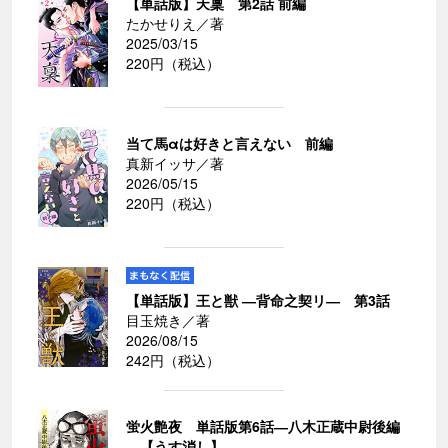
【単話版】天稟 第2話 前編
たかせりえ／著
2025/03/15
220円（税込）
当て馬αは好きと言えない 前編
真新イッサ／著
2026/05/15
220円（税込）
【単話版】王と獣 ―背命之契リ― 第3話
目玉焼き／著
2026/08/15
242円（税込）
蛍火艶夜 単話版第6話―八木正蔵中尉後編
―【うす消し】