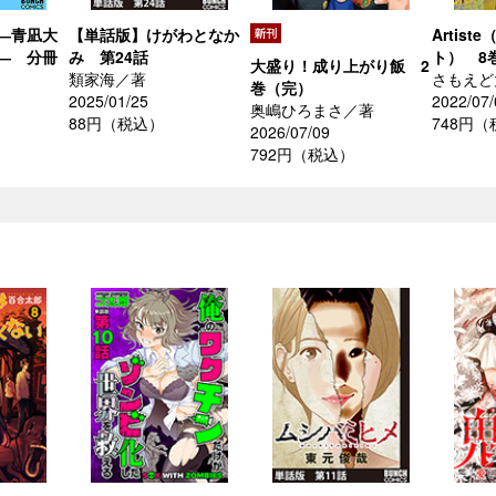
―青凪大
【単話版】けがわとなか
Artis
― 分冊
み 第24話
ト） 8
大盛り！成り上がり飯 2
類家海／著
さもえど
巻（完）
2025/01/25
2022/07/
奥嶋ひろまさ／著
88円（税込）
748円
2026/07/09
792円（税込）