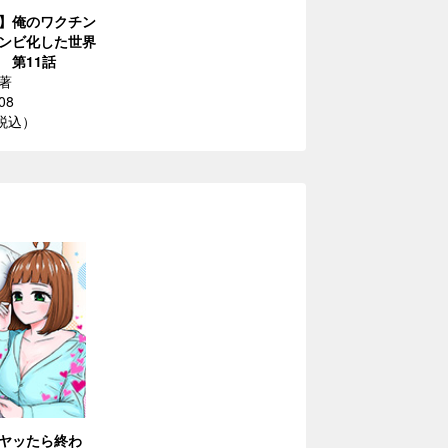
】俺のワクチン
ンビ化した世界
 第11話
著
08
（税込）
ヤッたら終わ