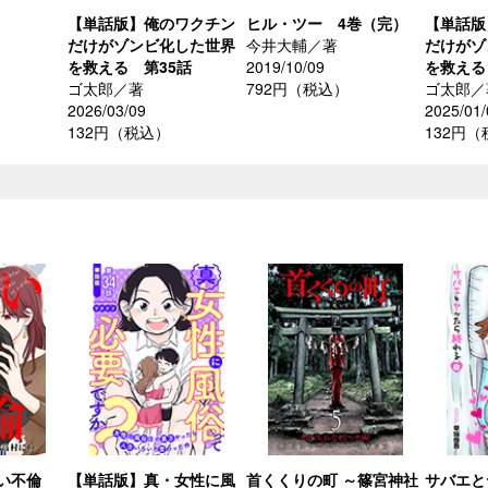
【単話版】俺のワクチン
ヒル・ツー 4巻（完）
【単話版
だけがゾンビ化した世界
今井大輔／著
だけがゾ
を救える 第35話
2019/10/09
を救える
ゴ太郎／著
792円（税込）
ゴ太郎／
2026/03/09
2025/01/
132円（税込）
132円
しい不倫
【単話版】真・女性に風
首くくりの町 ～篠宮神社
サバエと