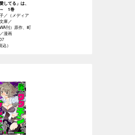
愛してる」は、
～ 1巻
子／（メディア
文庫／
AWA刊）原作、町
／漫画
07
（税込）