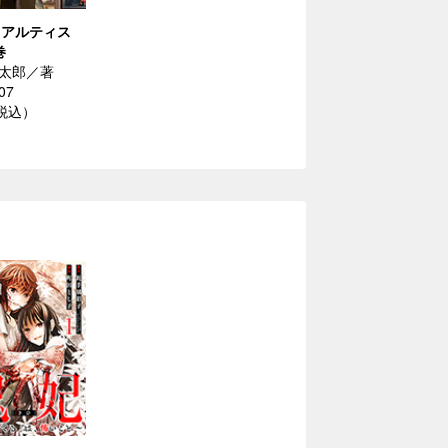
te（アルティス
巻
太郎／著
07
（税込）