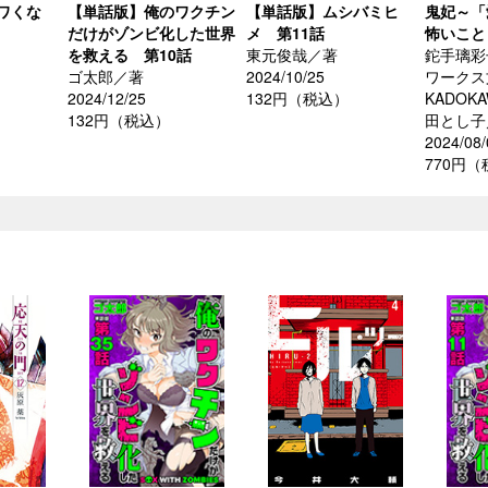
ワくな
【単話版】俺のワクチン
【単話版】ムシバミヒ
鬼妃～「
だけがゾンビ化した世界
メ 第11話
怖いこと
を救える 第10話
東元俊哉／著
鉈手璃彩
ゴ太郎／著
2024/10/25
ワークス
2024/12/25
132円（税込）
KADOK
132円（税込）
田とし子
2024/08/
770円