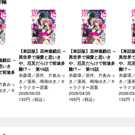
書籍
【単話版】花神遊戯伝 ～
【単話版】花神遊戯伝 ～
【単話版
異世界で溺愛と思いき
異世界で溺愛と思いき
異世界
遊戯伝 ～
や、厄災だらけで前途多
や、厄災だらけで前途多
や、厄
思いき
難!?～ 第16話
難!?～ 第15話
難!?～
で前途多
糸森環／原作、片倉みっ
糸森環／原作、片倉みっ
糸森環
き／漫画、鳴海ゆき／キ
き／漫画、鳴海ゆき／キ
き／漫
片倉みっ
ャラクター原案
ャラクター原案
ャラク
ゆき／キ
2026/06/25
2026/04/25
2026/03
132円（税込）
165円（税込）
132円