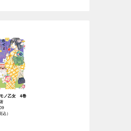
モノ乙女 4巻
著
09
（税込）