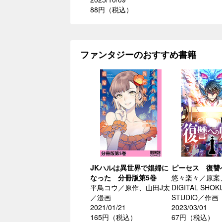
88円（税込）
ファンタジーのおすすめ書籍
JKハルは異世界で娼婦に
ピーセス 復讐
なった 分冊版第5巻
悠々楽々／原案
平鳥コウ／原作、山田J太
DIGITAL SHOK
／漫画
STUDIO／作画
2021/01/21
2023/03/01
165円（税込）
67円（税込）