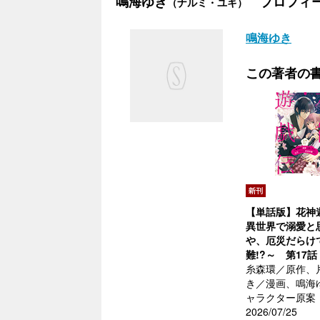
鳴海ゆき
プロフィ
（ナルミ・ユキ）
鳴海ゆき
この著者の
【単話版】花神
異世界で溺愛と
や、厄災だらけ
難!?～ 第17話
糸森環／原作、
き／漫画、鳴海
ャラクター原案
2026/07/25