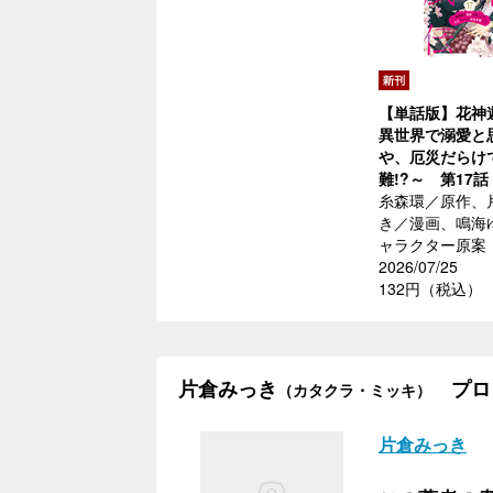
【単話版】花神
異世界で溺愛と
や、厄災だらけ
難!?～ 第17話
糸森環／原作、
き／漫画、鳴海
ャラクター原案
2026/07/25
132円（税込）
片倉みっき
プロ
（カタクラ・ミッキ）
片倉みっき