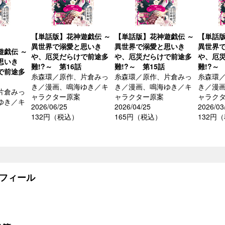
【単話版】花神遊戯伝 ～
【単話版】花神遊戯伝 ～
【単話版
異世界で溺愛と思いき
異世界で溺愛と思いき
異世界
遊戯伝 ～
や、厄災だらけで前途多
や、厄災だらけで前途多
や、厄
思いき
難!?～ 第16話
難!?～ 第15話
難!?～
で前途多
糸森環／原作、片倉みっ
糸森環／原作、片倉みっ
糸森環
き／漫画、鳴海ゆき／キ
き／漫画、鳴海ゆき／キ
き／漫
片倉みっ
ャラクター原案
ャラクター原案
ャラク
ゆき／キ
2026/06/25
2026/04/25
2026/03
132円（税込）
165円（税込）
132円
フィール