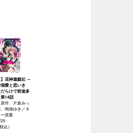
】花神遊戯伝 ～
で溺愛と思いき
災だらけで前途多
 第14話
／原作、片倉みっ
画、鳴海ゆき／キ
ター原案
/25
（税込）