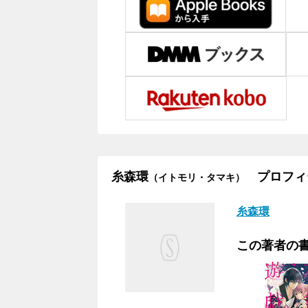
糸森環
プロフィ
（イトモリ・タマキ）
糸森環
この著者の