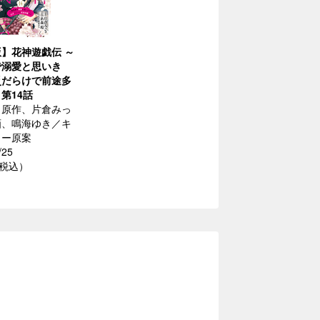
】花神遊戯伝 ～
で溺愛と思いき
災だらけで前途多
 第14話
／原作、片倉みっ
画、鳴海ゆき／キ
ター原案
/25
（税込）