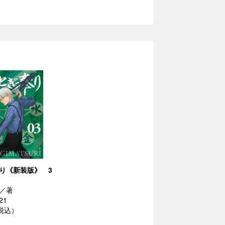
り《新装版》 3
／著
21
（税込）