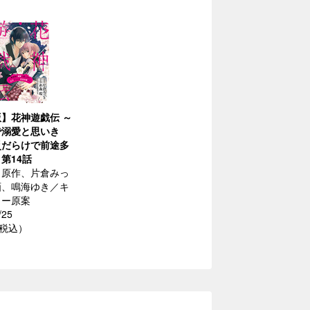
】花神遊戯伝 ～
で溺愛と思いき
災だらけで前途多
 第14話
／原作、片倉みっ
画、鳴海ゆき／キ
ター原案
/25
（税込）