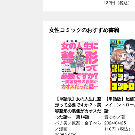
132円（税込）
女性コミックのおすすめ書籍
【単話版】女の人生に整
【単話版】配信
形って必要ですか？～美
マイコントロー
容整形の裏側がカオスだ
話
った話～ 第14話
畳ゆか／著
パチ美／原案、金子べら
2024/04/25
／漫画
110円（税込）
2025/10/09