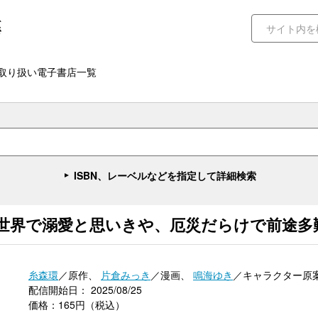
取り扱い電子書店一覧
ISBN、レーベルなどを指定して詳細検索
世界で溺愛と思いきや、厄災だらけで前途多難
糸森環
／原作、
片倉みっき
／漫画、
鳴海ゆき
／キャラクター原
配信開始日： 2025/08/25
価格：165円（税込）