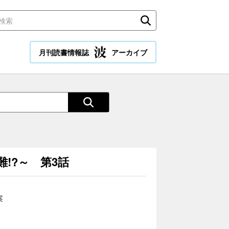
月刊読書情報誌
アーカイブ
!?～ 第3話
案