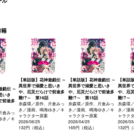
ール
書籍
【単話版】花神遊戯伝 ～
【単話版】花神遊戯伝 ～
【単話版
異世界で溺愛と思いき
異世界で溺愛と思いき
異世界
遊戯伝 ～
や、厄災だらけで前途多
や、厄災だらけで前途多
や、厄
思いき
難!?～ 第16話
難!?～ 第15話
難!?～
で前途多
糸森環／原作、片倉みっ
糸森環／原作、片倉みっ
糸森環
き／漫画、鳴海ゆき／キ
き／漫画、鳴海ゆき／キ
き／漫
片倉みっ
ャラクター原案
ャラクター原案
ャラク
ゆき／キ
2026/06/25
2026/04/25
2026/03
132円（税込）
165円（税込）
132円