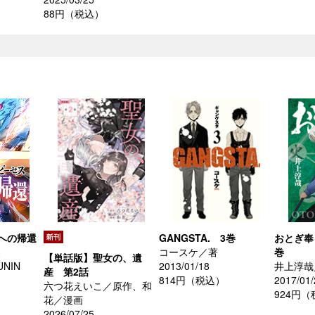
88円（税込）
への帰還
GANGSTA. 3巻
おとぎ奉
、
コースケ／著
巻
【単話版】聖女の、遺
UNIN
2013/01/18
井上淳哉
産 第2話
814円（税込）
2017/01/
六つ花えいこ／原作、和
924円
花／漫画
2026/07/25