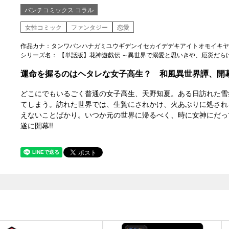
バンチコミックス コラル
女性コミック
ファンタジー
恋愛
作品カナ：タンワバンハナガミユウギデンイセカイデデキアイトオモイキヤ
シリーズ名： 【単話版】花神遊戯伝 ～異世界で溺愛と思いきや、厄災だらけ
運命を握るのはヘタレな女子高生？ 和風異世界譚、開幕
どこにでもいるごく普通の女子高生、天野知夏。ある日訪れた雪
てしまう。訪れた世界では、生贄にされかけ、火あぶりに処され
えないことばかり。いつか元の世界に帰るべく、時に女神にだっ
遂に開幕!!