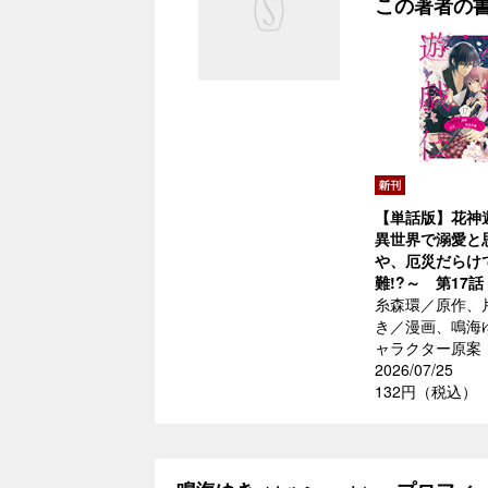
この著者の
【単話版】花神
異世界で溺愛と
や、厄災だらけ
難!?～ 第17話
糸森環／原作、
き／漫画、鳴海
ャラクター原案
2026/07/25
132円（税込）