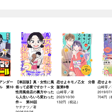
アンダー
【単話版】真・女性に風
恋せよキモノ乙女 分冊
恋せよキ
ル 第10
俗って必要ですか？～女
版第9巻
山崎零／
性用風俗店の裏方やった
山崎零／著
2019/07/
ら人生いろいろ変わった
2023/10/30
704円
件～ 第30話
132円（税込）
ヤチナツ／著
2025/03/25