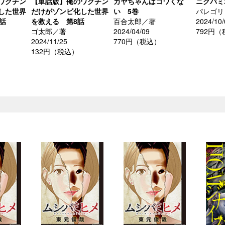
ワクチン
【単話版】俺のワクチン
カヤちゃんはコワくな
ニクバミ
した世界
だけがゾンビ化した世界
い 5巻
パレゴリ
話
を救える 第8話
百合太郎／著
2024/10/
ゴ太郎／著
2024/04/09
792円
2024/11/25
770円（税込）
132円（税込）