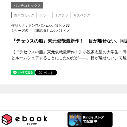
バンチコミックス
青年コミック
ホラー
ミステリ
サスペンス
作品カナ：タンワバンムシバミヒメ33
シリーズ名： 【単話版】ムシバミヒメ
『テセウスの船』東元俊哉最新作！ 目が離せない、同
【『テセウスの船』東元俊哉最新作！】小説家志望の大学生・田
とルームシェアすることにしたのだが――。目が離せない、同居