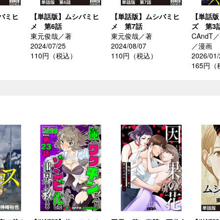
バミヒ
【単話版】ムシバミヒ
【単話版】ムシバミヒ
【単話版
メ 第6話
メ 第7話
ズ 第3
東元俊哉／著
東元俊哉／著
CAnd
2024/07/25
2024/08/07
／漫画
110円（税込）
110円（税込）
2026/01/
165円