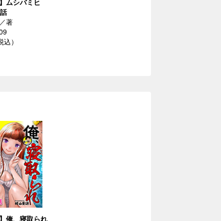
】ムシバミヒ
2話
／著
09
（税込）
】俺、寝取られ