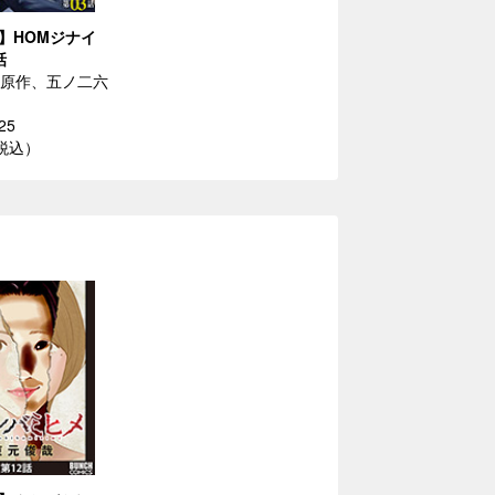
】HOMジナイ
話
T／原作、五ノ二六
25
（税込）