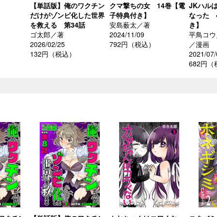
【単話版】俺のワクチン
クマ撃ちの女 14巻【電
JKハル
だけがゾンビ化した世界
子特典付き】
なった 
を救える 第34話
安島薮太／著
き】
ゴ太郎／著
2024/11/09
平鳥コウ
2026/02/25
792円（税込）
／漫画
132円（税込）
2021/07/
682円