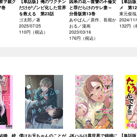
察ヲ裁ク
【単話版】俺のワクチン
因果の花～復讐の不倫女
【単話版
7巻
だけがゾンビ化した世界
と罪だらけのサレ妻～
メ 第1
を救える 第23話
分冊版第13巻
東元俊哉
ゴ太郎／著
あやぱん／原作、長堀か
2024/11/
2025/07/25
おる／漫画
132円
110円（税込）
2023/03/16
176円（税込）
結婚、続
僕はお兄ちゃんのことが
JKハルは異世界で娼婦に
【単話版