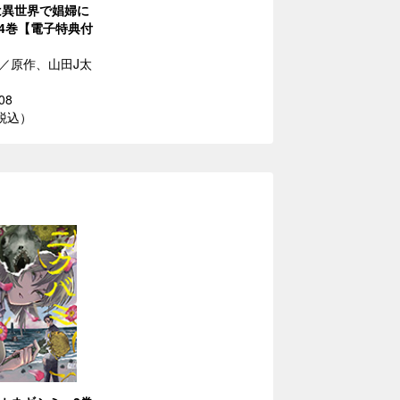
は異世界で娼婦に
4巻【電子特典付
／原作、山田J太
08
（税込）