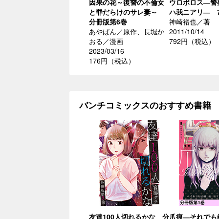
因果の花～復讐の不倫女
ウロボロス―警
と罪だらけのサレ妻～
ハ我ニアリ― 
分冊版第6巻
神崎裕也／著
あやぱん／原作、長堀か
2011/10/14
おる／漫画
792円（税込）
2023/03/16
176円（税込）
バンチコミックスのおすすめ書籍
友達100人切れるかな 分
爪痕―それでも