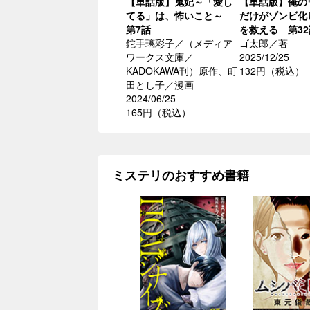
【単話版】鬼妃～「愛し
【単話版】俺の
てる」は、怖いこと～
だけがゾンビ化
第7話
を救える 第32
鉈手璃彩子／（メディア
ゴ太郎／著
ワークス文庫／
2025/12/25
KADOKAWA刊）原作、町
132円（税込）
田とし子／漫画
2024/06/25
165円（税込）
ミステリのおすすめ書籍