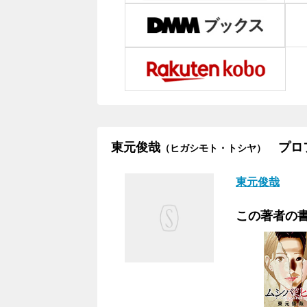
東元俊哉
プロ
（ヒガシモト・トシヤ）
東元俊哉
この著者の