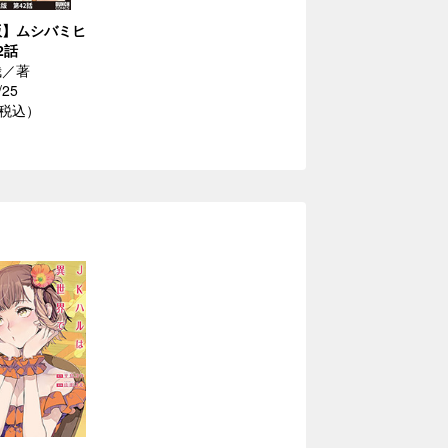
版】ムシバミヒ
2話
哉／著
/25
（税込）