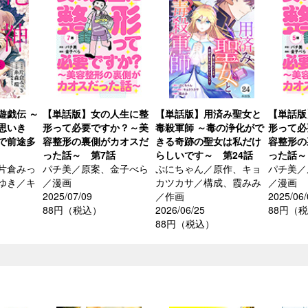
遊戯伝 ～
【単話版】女の人生に整
【単話版】用済み聖女と
【単話版
思いき
形って必要ですか？～美
毒殺軍師 ～毒の浄化がで
形って必
で前途多
容整形の裏側がカオスだ
きる奇跡の聖女は私だけ
容整形の
った話～ 第7話
らしいです～ 第24話
った話～
片倉みっ
パチ美／原案、金子べら
ぷにちゃん／原作、キョ
パチ美／
ゆき／キ
／漫画
カツカサ／構成、霞みみ
／漫画
2025/07/09
／作画
2025/06/
88円（税込）
2026/06/25
88円（
88円（税込）