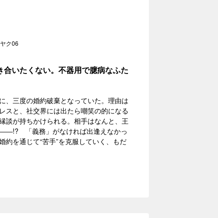
ヤク06
き合いたくない。不器用で臆病なふた
に、三度の婚約破棄となっていた。理由は
レスと、社交界には出たら嘲笑の的になる
縁談が持ちかけられる。相手はなんと、王
――!? 「義務」がなければ出逢えなかっ
婚約を通じて“苦手”を克服していく、もだ