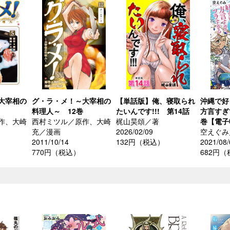
大宰相の
グ・ラ・メ！～大宰相の
【単話版】俺、寝取られ
沖縄で好
料理人～ 12巻
たいんです!!! 第14話
方言すぎ
作、大崎
西村ミツル／原作、大崎
梶山昊頌／著
巻【電子
充／漫画
2026/02/09
空えぐみ
2011/10/14
132円（税込）
2021/08/
770円（税込）
682円