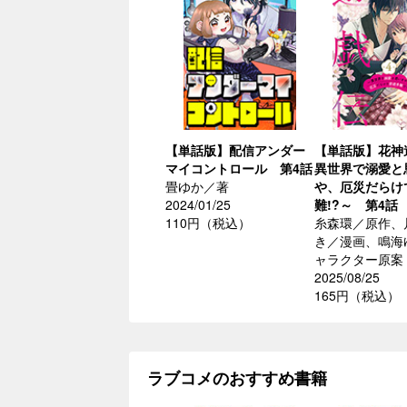
【単話版】配信アンダー
【単話版】花神
マイコントロール 第4話
異世界で溺愛と
畳ゆか／著
や、厄災だらけ
2024/01/25
難!?～ 第4話
110円（税込）
糸森環／原作、
き／漫画、鳴海
ャラクター原案
2025/08/25
165円（税込）
ラブコメのおすすめ書籍