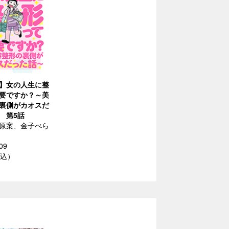
】女の人生に整
要ですか？～美
裏側がカオスだ
 第5話
原案、金子べら
09
税込）