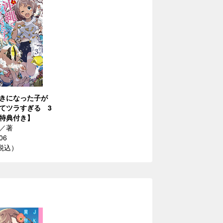
きになった子が
てツラすぎる 3
特典付き】
／著
06
（税込）