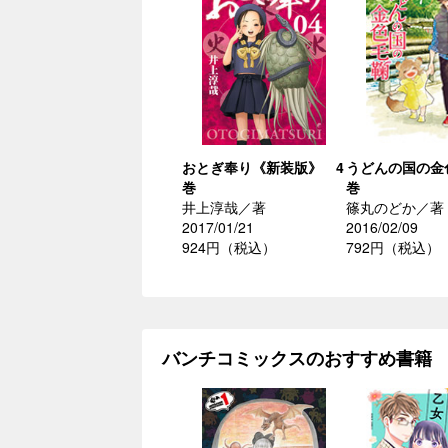
おとぎ奉り《新装版》 4
うどんの国の金
巻
巻
井上淳哉／著
篠丸のどか／著
2017/01/21
2016/02/09
924円（税込）
792円（税込）
バンチコミックスのおすすめ書籍