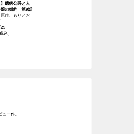
版】臆病公爵と人
嬢の婚約 第9話
／原作、もりとお
画
/25
（税込）
ビュー作。