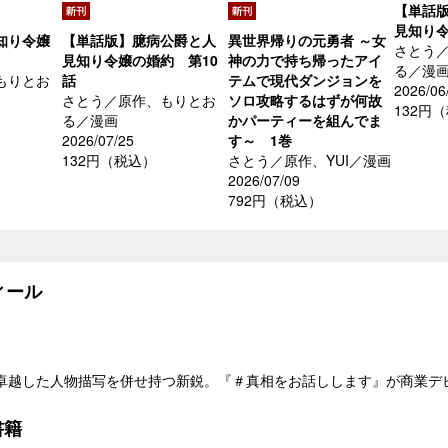
【単話
見知り令
知り令嬢
【単話版】臆病公爵と人
異世界帰りの元勇者 ～女
さとう
見知り令嬢の婚約 第10
神の力で持ち帰ったアイ
る／漫
もりとお
話
テムで現代ダンジョンを
2026/06
さとう／原作、もりとお
ソロ攻略するはずが何故
132円
る／漫画
かパーティーを組んでま
2026/07/25
す～ 1巻
132円（税込）
さとう／原作、YUI／漫画
2026/07/09
792円（税込）
ール
卓越した人物描写を併せ持つ新鋭。『＃真相をお話しします』が商業デ
書籍