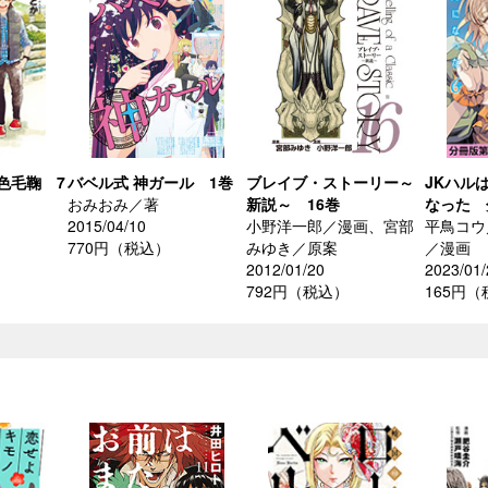
色毛鞠 7
バベル式 神ガール 1巻
ブレイブ・ストーリー～
JKハル
おみおみ／著
新説～ 16巻
なった 
2015/04/10
小野洋一郎／漫画、宮部
平鳥コウ
770円（税込）
みゆき／原案
／漫画
2012/01/20
2023/01/
792円（税込）
165円