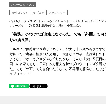
バンチコミックス
女性コミック
ラブコメ
ファンタジー
作品カナ：タンワバンオクビョウコウシャクトヒトミシリレイジョウノコン
シリーズ名： 【単話版】臆病公爵と人見知り令嬢の婚約
「義務」がなければ出逢えなかった。でも「外面」で向
りの成長譚。
ドルネイア侯爵家の令嬢サイネリア。彼女は十八歳の若さですで
野暮ったい容姿に極度の人見知り、大きなメガネに流行遅れのド
ような、いかにもダメダメな恰好だから。そんな彼女に四度目の
国一の名家であり、王家に次ぐ権力を持つブロウマインズ公爵で
た。でも「外面」で向き合いたくない。不器用で臆病なふたりが
ラブコメディ!!