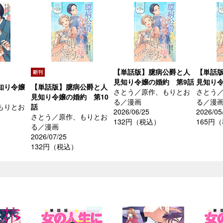
【単話版】臆病公爵と人
【単話
見知り令嬢の婚約 第9話
見知り令
知り令嬢
【単話版】臆病公爵と人
さとう／原作、もりとお
さとう
見知り令嬢の婚約 第10
る／漫画
る／漫
もりとお
話
2026/06/25
2026/05
さとう／原作、もりとお
132円（税込）
165円
る／漫画
2026/07/25
132円（税込）