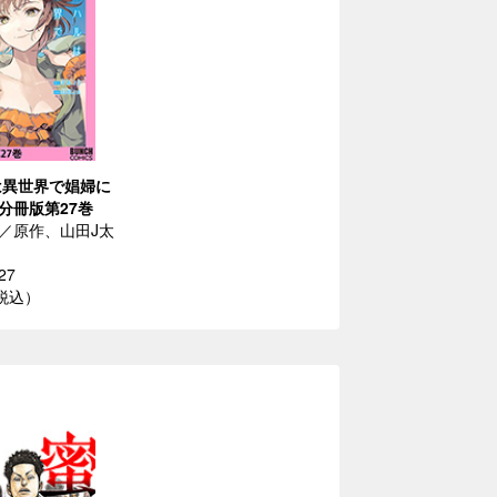
は異世界で娼婦に
分冊版第27巻
／原作、山田J太
27
（税込）