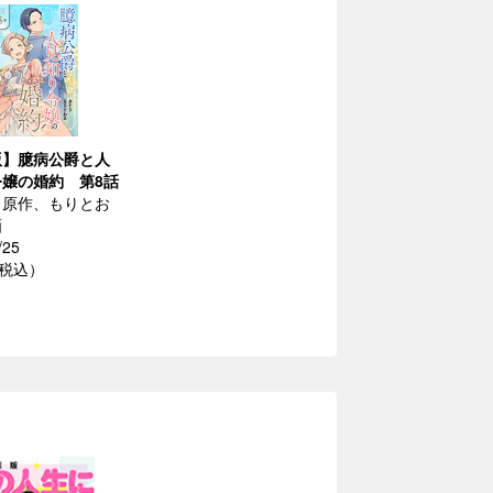
版】臆病公爵と人
嬢の婚約 第8話
／原作、もりとお
画
/25
（税込）