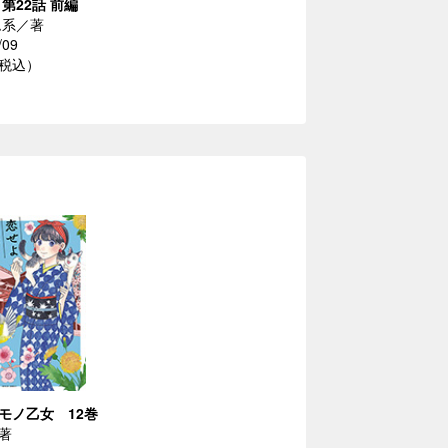
第22話 前編
ム系／著
/09
（税込）
モノ乙女 12巻
著