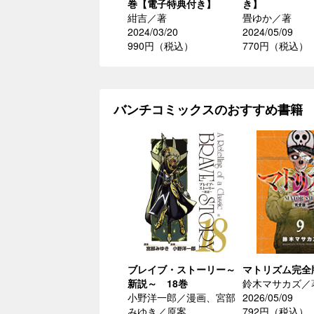
巻【電子特典付き】
き】
紺吉／著
畳ゆか／著
2024/03/20
2024/05/09
990円（税込）
770円（税込）
バンチコミックスのおすすめ書籍
ブレイブ・ストーリー～
マトリズム完全
新説～ 18巻
鈴木マサカズ／
小野洋一郎／漫画、宮部
2026/05/09
みゆき／原案
792円（税込）