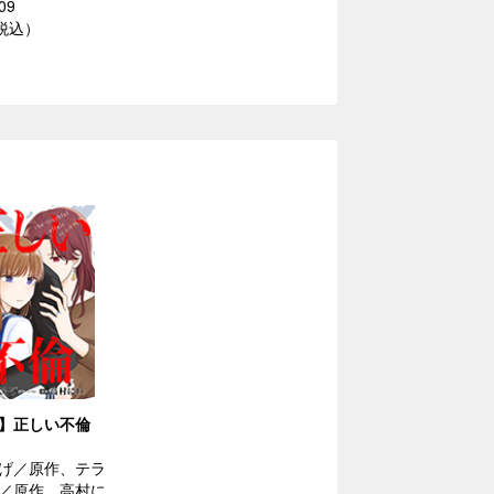
09
（税込）
版】正しい不倫
げ／原作、テラ
／原作、高村に