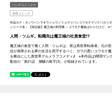
バンチコミックス
女性コミック
作品カナ：タンワバンマオウジョウノリョウリバンコワモテマゾクバカリダ
シリーズ名： 【単話版】魔王城の料理番 ～コワモテ魔族ばかりだけど、ホ
人間・ツムギ。転職先は魔王城の社員食堂!?
魔王城の食堂で働く人間・ツムギは、実は異世界転移者。元の世
住が保障される夢の生活を死守するべく、ガラの悪いコワモテ魔
を舞台にした異世界グルメラブコメディ♪ ※本作品はWEBマンガ
配信の「第21話 潮騒の島守(3)」が収録されています。