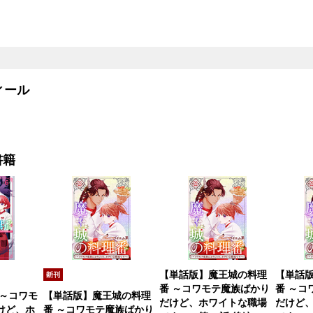
ール
書籍
【単話版】魔王城の料理
【単話
番 ～コワモテ魔族ばかり
番 ～コ
 ～コワモ
【単話版】魔王城の料理
だけど、ホワイトな職場
だけど
けど、ホ
番 ～コワモテ魔族ばかり