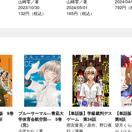
山崎零／著
山崎零／著
2024/04/
2023/10/30
2024/05/01
792円
132円（税込）
165円（税込）
版 9巻
ブルーサーマル―青凪大
【単話版】学級裁判デス
【単話
著
学体育会航空部― 5巻
ゲーム 第34話
第9話
（完）
雨宮黄英／原作、野口夜
望月くら
小沢かな／著
行／漫画
ーノベル