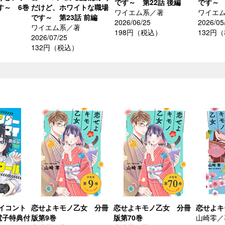
です～ 第22話 後編
です～ 
す～ 6巻
だけど、ホワイトな職場
ワイエム系／著
ワイエ
です～ 第23話 前編
2026/06/25
2026/05
ワイエム系／著
198円（税込）
132円
2026/07/25
132円（税込）
イコント
恋せよキモノ乙女 分冊
恋せよキモノ乙女 分冊
恋せよキ
電子特典付
版第9巻
版第70巻
山崎零／