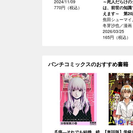
2024/11/09
～死人だらけの
770円（税込）
は、前世の知識
えます～ 第20
焦田シューマイ
冬芽沙也／漫画
2026/03/25
165円（税込）
バンチコミックスのおすすめ書籍
爪痕―それでも結婚、続
【単話版】学級