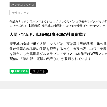
バンチコミックス
女性コミック
作品カナ：タンワバンマオウジョウノリョウリバンコワモテマゾクバカリダ
シリーズ名： 【単話版】魔王城の料理番 ～コワモテ魔族ばかりだけど、ホ
人間・ツムギ。転職先は魔王城の社員食堂!?
魔王城の食堂で働く人間・ツムギは、実は異世界転移者。元の世
住が保障される夢の生活を死守するべく、ガラの悪いコワモテ魔
を舞台にした異世界グルメラブコメディ♪ ※本作品はWEBマンガ
配信の「第21話 潮騒の島守(4)」が収録されています。