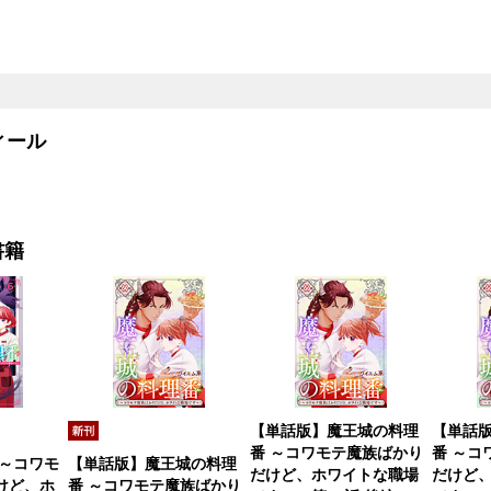
ール
書籍
【単話版】魔王城の料理
【単話
番 ～コワモテ魔族ばかり
番 ～コ
 ～コワモ
【単話版】魔王城の料理
だけど、ホワイトな職場
だけど
けど、ホ
番 ～コワモテ魔族ばかり