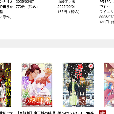
シナリオ
2025/02/07
山崎零／著
だけど、
で書きか
770円（税込）
2025/02/01
です～ 
話
165円（税込）
ワイエム
／原作、
2025/07/
132円
裁判デス
【単話版】魔王城の料理
働かないふたり 36巻