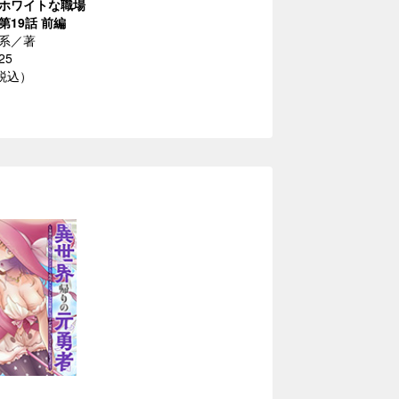
ホワイトな職場
第19話 前編
系／著
25
（税込）