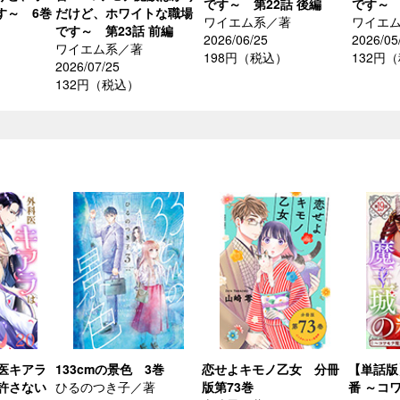
です～ 第22話 後編
です～ 
す～ 6巻
だけど、ホワイトな職場
ワイエム系／著
ワイエ
です～ 第23話 前編
2026/06/25
2026/05
ワイエム系／著
198円（税込）
132円
2026/07/25
132円（税込）
医キアラ
133cmの景色 3巻
恋せよキモノ乙女 分冊
【単話版
許さない
ひるのつき子／著
版第73巻
番 ～コ