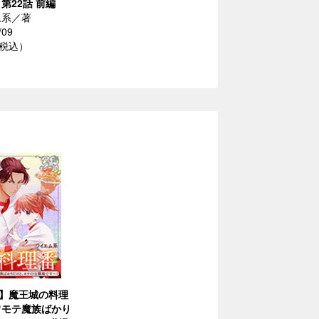
第22話 前編
ム系／著
/09
（税込）
】魔王城の料理
ワモテ魔族ばかり