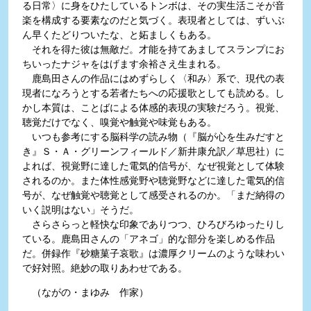
る日常〉に身をひたしているトンボは、その実生活こそが音
楽を構成する要素なのだと気づく。表現者としては、ずいぶ
ん早くたどりついたな、と妬ましくもある。
それを得た彼は無敵だ。才能を持てあましてスランプにお
ちいったナジャをはげます余裕さえ生まれる。
鹿島田さんの作品にはめずらしく〈和み〉系で、現代の表
現者になろうとする若者たちへの応援歌としても読める。し
かし本質は、ことばによる体感的表現の実験だろう。視覚、
聴覚だけでなく、嗅覚や触覚や味覚もある。
いつも参考にする脳科学の読み物（『脳が心を生みだすと
き』Ｓ・Ａ・グリーンフィールド／新井康允訳／草思社）に
よれば、視覚野に達した電気的信号が、なぜ視覚として体験
されるのか。また体性感覚野や聴覚野などに達した電気的信
号が、なぜ触覚や聴覚として感受されるのか。「まだ納得の
いく説明はない」そうだ。
さらさらっと軽快な印象でありつつ、ひろびろゆったりし
ている。鹿島田さんの「アネゴ」的な部分を楽しめる作品
だ。併録作『砂糖菓子哀歌』は濃厚クリームのような味わい
で好対照。絶妙の取りあわせである。
（ながの・まゆみ 作家）