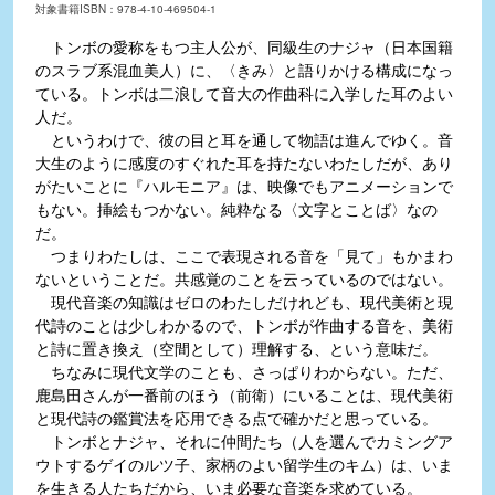
対象書籍ISBN：978-4-10-469504-1
トンボの愛称をもつ主人公が、同級生のナジャ（日本国籍
のスラブ系混血美人）に、〈きみ〉と語りかける構成になっ
ている。トンボは二浪して音大の作曲科に入学した耳のよい
人だ。
というわけで、彼の目と耳を通して物語は進んでゆく。音
大生のように感度のすぐれた耳を持たないわたしだが、あり
がたいことに『ハルモニア』は、映像でもアニメーションで
もない。挿絵もつかない。純粋なる〈文字とことば〉なの
だ。
つまりわたしは、ここで表現される音を「見て」もかまわ
ないということだ。共感覚のことを云っているのではない。
現代音楽の知識はゼロのわたしだけれども、現代美術と現
代詩のことは少しわかるので、トンボが作曲する音を、美術
と詩に置き換え（空間として）理解する、という意味だ。
ちなみに現代文学のことも、さっぱりわからない。ただ、
鹿島田さんが一番前のほう（前衛）にいることは、現代美術
と現代詩の鑑賞法を応用できる点で確かだと思っている。
トンボとナジャ、それに仲間たち（人を選んでカミングア
ウトするゲイのルツ子、家柄のよい留学生のキム）は、いま
を生きる人たちだから、いま必要な音楽を求めている。