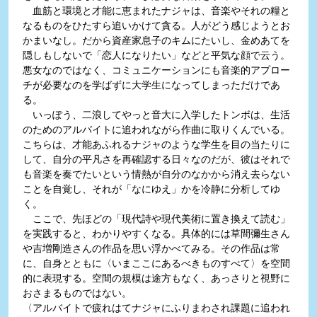
血筋と環境と才能に恵まれたナジャは、音楽やそれの糧と
なるものをひたすら追いかけて貪る。人がどう感じようとお
かまいなし。だから資産家息子のキムにたいし、金めあてを
隠しもしないで「恋人になりたい」などと平気な顔で云う。
悪女なのではなく、コミュニケーションにも音楽的アプロー
チが必要なのを学ばずに大学生になってしまっただけであ
る。
いっぽう、二浪してやっと音大に入学したトンボは、生活
のためのアルバイトに追われながら作曲に取りくんでいる。
こちらは、才能あふれるナジャのような学生を目の当たりに
して、自分の平凡さを再確認する日々なのだが、彼はそれで
も音楽を奏でたいという情熱が自分のなかから消え去らない
ことを自覚し、それが「なにゆえ」かを冷静に分析してゆ
く。
ここで、先ほどの「現代詩や現代美術に置き換えて読む」
を実践すると、わかりやすくなる。具体的には草間彌生さん
や吉増剛造さんの作品を思い浮かべてみる。その作品は常
に、自身とともに〈いまここにあるべきものすべて〉を空間
的に表現する。空間の規模は途方もなく、あっさりと視野に
おさまるものではない。
〈アルバイトで疲れはてナジャにふりまわされ課題に追われ