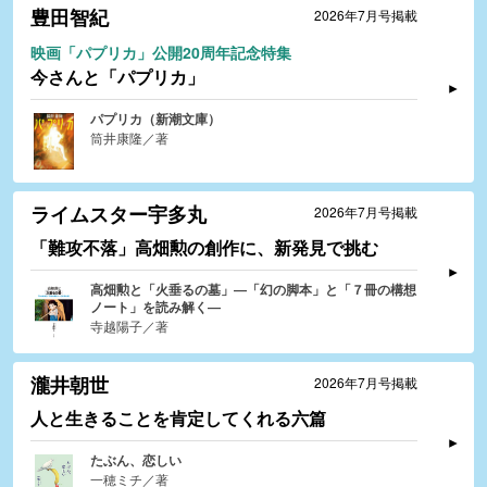
豊田智紀
2026年7月号掲載
映画「パプリカ」公開20周年記念特集
今さんと「パプリカ」
パプリカ（新潮文庫）
筒井康隆／著
ライムスター宇多丸
2026年7月号掲載
「難攻不落」高畑勲の創作に、新発見で挑む
高畑勲と「火垂るの墓」―「幻の脚本」と「７冊の構想
ノート」を読み解く―
寺越陽子／著
瀧井朝世
2026年7月号掲載
人と生きることを肯定してくれる六篇
たぶん、恋しい
一穂ミチ／著