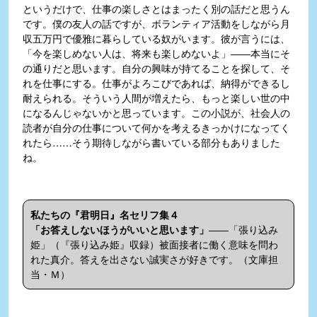
というだけで、仕事の楽しさとはまったく別の話だと思うん
です。僕の友人の話ですが、ボランティア活動をしながら月
収五万円で優雅に暮らしている奴がいます。彼が言うには、
「今を楽しめない人は、将来も楽しめないよ」――本当にそ
の通りだと思います。自分の興味が持てることを探して、そ
れを仕事にする。仕事がよろこびであれば、納得ができるし
耐えられる。そういう人間が増えたら、もっと楽しい世の中
になるんじゃないかと思っています。この小説が、社会人の
読者が自分の仕事について何かを考えるきっかけになってく
れたら……そう期待しながら書いている部分もありました
ね。
私たちの『君明日』名セリフ集４
「お答えしないほうがいいと思います」
――「張り込み
姫」（『張り込み姫』収録）被面接者に働く意味を問わ
れた真介。答えを出さない誠実さが好きです。（文庫担
当・Ｍ）