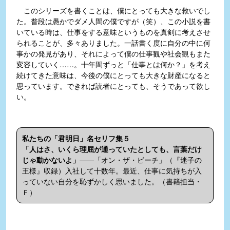
このシリーズを書くことは、僕にとっても大きな救いでし
た。普段は愚かでダメ人間の僕ですが（笑）、この小説を書
いている時は、仕事をする意味というものを真剣に考えさせ
られることが、多々ありました。一話書く度に自分の中に何
事かの発見があり、それによって僕の仕事観や社会観もまた
変容していく……。十年間ずっと「仕事とは何か？」を考え
続けてきた意味は、今後の僕にとっても大きな財産になると
思っています。できれば読者にとっても、そうであって欲し
い。
私たちの「君明日」名セリフ集５
「人はさ、いくら理屈が通っていたとしても、言葉だけ
じゃ動かないよ」
――「オン・ザ・ビーチ」（『迷子の
王様』収録）入社して十数年。最近、仕事に気持ちが入
っていない自分を恥ずかしく思いました。（書籍担当・
Ｆ）