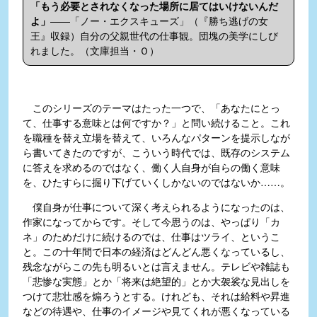
「もう必要とされなくなった場所に居てはいけないんだ
よ」
――「ノー・エクスキューズ」（『勝ち逃げの女
王』収録）自分の父親世代の仕事観。団塊の美学にしび
れました。（文庫担当・Ｏ）
このシリーズのテーマはたった一つで、「あなたにとっ
て、仕事する意味とは何ですか？」と問い続けること。これ
を職種を替え立場を替えて、いろんなパターンを提示しなが
ら書いてきたのですが、こういう時代では、既存のシステム
に答えを求めるのではなく、働く人自身が自らの働く意味
を、ひたすらに掘り下げていくしかないのではないか……。
僕自身が仕事について深く考えられるようになったのは、
作家になってからです。そして今思うのは、やっぱり「カ
ネ」のためだけに続けるのでは、仕事はツライ、というこ
と。この十年間で日本の経済はどんどん悪くなっているし、
残念ながらこの先も明るいとは言えません。テレビや雑誌も
「悲惨な実態」とか「将来は絶望的」とか大袈裟な見出しを
つけて悲壮感を煽ろうとする。けれども、それは給料や昇進
などの待遇や、仕事のイメージや見てくれが悪くなっている