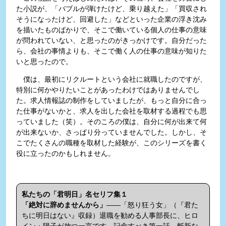
た小説が、「バブルが弾けたけど、乗り越えた」「買収され
そうになったけど、回避した」などといった企業の浮き沈み
を描いたものばかりで、そこで働いている個人の仕事の意味
が問われていない、と思ったのがきっかけです。自分だった
ら、会社の事情よりも、そこで働く人の仕事の意味が知りた
いと思ったので。
僕は、最初にリクルートという会社に就職したのですが、
特別に何かやりたいことがあったわけではありませんでし
た。求人情報誌の制作をしていましたが、もっと自分に合っ
た仕事がないかと、求人を出した会社を取材する過程でも思
っていました（笑）。そのころの僕は、自分に何が出来て何
が出来ないか、さっぱり分っていませんでした。しかし、そ
こでたくさんの職種を取材した経験が、このシリーズを書く
役に立ったのかもしれません。
私たちの「君明日」名セリフ集１
「絶対に辞めませんから」
――「怒り狂う女」（『君た
ちに明日はない』収録）退職を勧める人事部長に、ヒロ
イン・陽子が放つ一言です。記念すべき第一話。斬新な