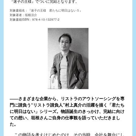
『迷子の王様』でついに完結となります。
対象書籍名：『迷子の王様 君たちに明日はない５』
対象著者：垣根涼介
対象書籍ISBN：978-4-10-132977-2
――さまざまな企業から、リストラのアウトソーシングを専
門に請負う“リストラ請負人”村上真介の活躍を描く「君たち
に明日はない」シリーズ。物語誕生のきっかけ、完結に向け
ての想い、垣根さんご自身の仕事観を語っていただきまし
た。
この物語を考えはじめたのは、その当時、会社を舞台にし