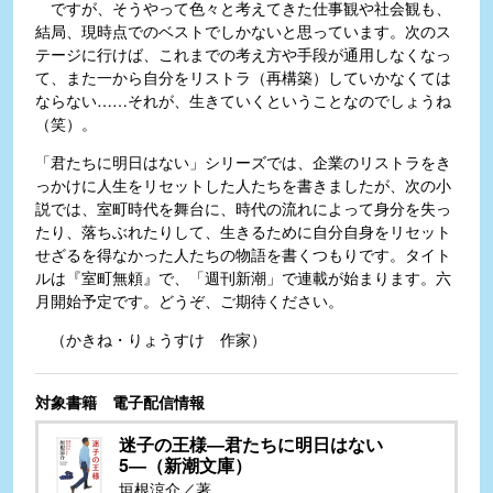
ですが、そうやって色々と考えてきた仕事観や社会観も、
結局、現時点でのベストでしかないと思っています。次のス
テージに行けば、これまでの考え方や手段が通用しなくなっ
て、また一から自分をリストラ（再構築）していかなくては
ならない……それが、生きていくということなのでしょうね
（笑）。
「君たちに明日はない」シリーズでは、企業のリストラをき
っかけに人生をリセットした人たちを書きましたが、次の小
説では、室町時代を舞台に、時代の流れによって身分を失っ
たり、落ちぶれたりして、生きるために自分自身をリセット
せざるを得なかった人たちの物語を書くつもりです。タイト
ルは『室町無頼』で、「週刊新潮」で連載が始まります。六
月開始予定です。どうぞ、ご期待ください。
（かきね・りょうすけ 作家）
対象書籍 電子配信情報
迷子の王様―君たちに明日はない
5―（新潮文庫）
垣根涼介／著