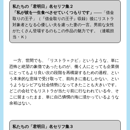
私たちの「君明日」名セリフ集２
「私が彼を一生食べさせていくつもりです」
――「借金
取りの王子」（『借金取りの王子』収録）後にリストラ
対象者となる心優しい夫を慮った妻の一言。男前な女性
がたくさん登場するのもこの作品の魅力です。（連載担
当・Ｋ）
一方、世間でも、「リストラ＝クビ」というような、単に
恐怖と絶望の象徴であったものが、働く人にとっても企業側
にとってもより良い次の段階を再構築するための過程、とい
う本来的な意味で受け取って、前向きに進むしかない、とい
うようなシビアな社会情勢になってきたことも大きいです。
どこの会社でもリストラが当たり前に行なわれている今、そ
こに留まったまま、単に自己憐憫の海に浸かっているような
余裕はない。
私たちの「君明日」名セリフ集３