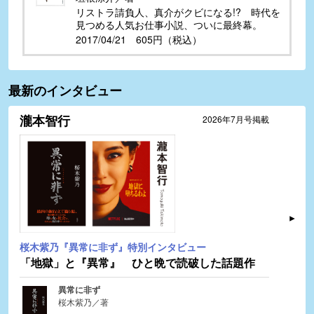
リストラ請負人、真介がクビになる!? 時代を
見つめる人気お仕事小説、ついに最終幕。
2017/04/21 605円（税込）
最新のインタビュー
瀧本智行
2026年7月号掲載
桜木紫乃『異常に非ず』特別インタビュー
「地獄」と『異常』 ひと晩で読破した話題作
異常に非ず
桜木紫乃／著