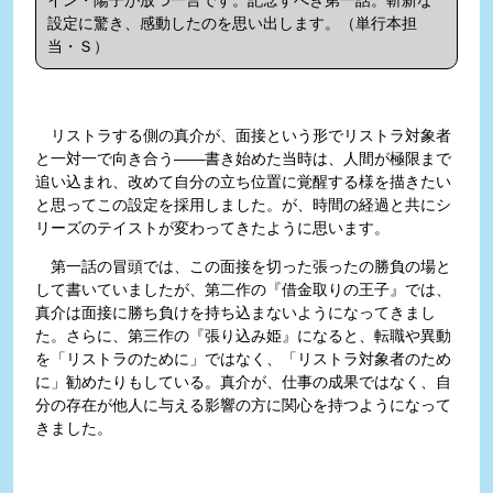
設定に驚き、感動したのを思い出します。（単行本担
当・Ｓ）
リストラする側の真介が、面接という形でリストラ対象者
と一対一で向き合う――書き始めた当時は、人間が極限まで
追い込まれ、改めて自分の立ち位置に覚醒する様を描きたい
と思ってこの設定を採用しました。が、時間の経過と共にシ
リーズのテイストが変わってきたように思います。
第一話の冒頭では、この面接を切った張ったの勝負の場と
して書いていましたが、第二作の『借金取りの王子』では、
真介は面接に勝ち負けを持ち込まないようになってきまし
た。さらに、第三作の『張り込み姫』になると、転職や異動
を「リストラのために」ではなく、「リストラ対象者のため
に」勧めたりもしている。真介が、仕事の成果ではなく、自
分の存在が他人に与える影響の方に関心を持つようになって
きました。